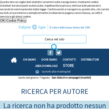
Questo sito raccoglie dati statistici anonimi sulla navigazione, mediante cookie
installati da terze parti autorizzate, rispettando la privacy dei tuoi dati personali e
secondo le norme previste dalla legge. Continuando a navigare su questo sito, cliccando
sui link al suo interno o semplicemente scrollando la pagina verso il basso, accetti il
servizio e gli stessi cookie.
CHI SIAMO
DOVE SIAMO
CONTATTI
DISTRIBUTORI
STORE
AREA DOWNLOAD
Iscriviti alla mailing list
Santo del giorno: 7 Agosto -
San Sisto II e compagni (martiri)
RICERCA PER AUTORE
La ricerca non ha prodotto nessun