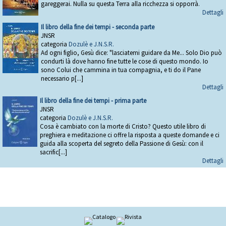
gareggerai. Nulla su questa Terra alla ricchezza si opporrà.
Dettagli
Il libro della fine dei tempi - seconda parte
JNSR
categoria
Dozulè e J.N.S.R.
Ad ogni figlio, Gesù dice: "lasciatemi guidare da Me... Solo Dio può
condurti là dove hanno fine tutte le cose di questo mondo. Io
sono Colui che cammina in tua compagnia, e ti do il Pane
necessario p[...]
Dettagli
Il libro della fine dei tempi - prima parte
JNSR
categoria
Dozulè e J.N.S.R.
Cosa è cambiato con la morte di Cristo? Questo utile libro di
preghiera e meditazione ci offre la risposta a queste domande e ci
guida alla scoperta del segreto della Passione di Gesù: con il
sacrific[...]
Dettagli