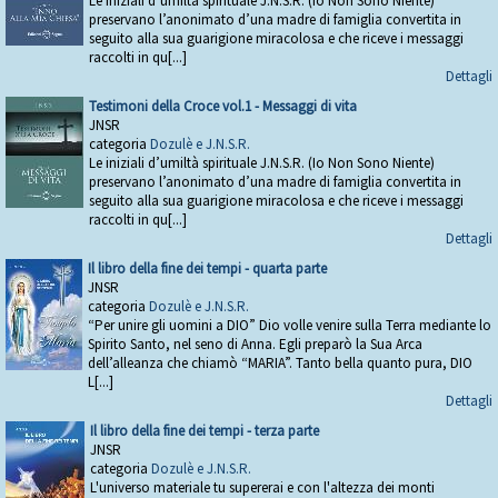
Le iniziali d’umiltà spirituale J.N.S.R. (Io Non Sono Niente)
preservano l’anonimato d’una madre di famiglia convertita in
seguito alla sua guarigione miracolosa e che riceve i messaggi
raccolti in qu[...]
Dettagli
Testimoni della Croce vol.1 - Messaggi di vita
JNSR
categoria
Dozulè e J.N.S.R.
Le iniziali d’umiltà spirituale J.N.S.R. (Io Non Sono Niente)
preservano l’anonimato d’una madre di famiglia convertita in
seguito alla sua guarigione miracolosa e che riceve i messaggi
raccolti in qu[...]
Dettagli
Il libro della fine dei tempi - quarta parte
JNSR
categoria
Dozulè e J.N.S.R.
“Per unire gli uomini a DIO” Dio volle venire sulla Terra mediante lo
Spirito Santo, nel seno di Anna. Egli preparò la Sua Arca
dell’alleanza che chiamò “MARIA”. Tanto bella quanto pura, DIO
L[...]
Dettagli
Il libro della fine dei tempi - terza parte
JNSR
categoria
Dozulè e J.N.S.R.
L'universo materiale tu supererai e con l'altezza dei monti