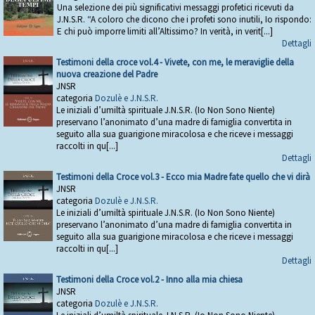
Una selezione dei più significativi messaggi profetici ricevuti da
J.N.S.R. “A coloro che dicono che i profeti sono inutili, Io rispondo:
E chi può imporre limiti all’Altissimo? In verità, in verit[...]
Dettagli
Testimoni della croce vol.4 - Vivete, con me, le meraviglie della
nuova creazione del Padre
JNSR
categoria
Dozulè e J.N.S.R.
Le iniziali d’umiltà spirituale J.N.S.R. (Io Non Sono Niente)
preservano l’anonimato d’una madre di famiglia convertita in
seguito alla sua guarigione miracolosa e che riceve i messaggi
raccolti in qu[...]
Dettagli
Testimoni della Croce vol.3 - Ecco mia Madre fate quello che vi dirà
JNSR
categoria
Dozulè e J.N.S.R.
Le iniziali d’umiltà spirituale J.N.S.R. (Io Non Sono Niente)
preservano l’anonimato d’una madre di famiglia convertita in
seguito alla sua guarigione miracolosa e che riceve i messaggi
raccolti in qu[...]
Dettagli
Testimoni della Croce vol.2 - Inno alla mia chiesa
JNSR
categoria
Dozulè e J.N.S.R.