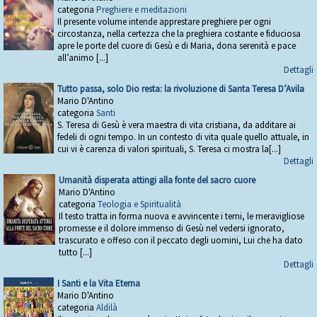
categoria
Preghiere e meditazioni
Il presente volume intende apprestare preghiere per ogni
circostanza, nella certezza che la preghiera costante e fiduciosa
apre le porte del cuore di Gesù e di Maria, dona serenità e pace
all’animo [...]
Dettagli
Tutto passa, solo Dio resta: la rivoluzione di Santa Teresa D’Avila
Mario D'Antino
categoria
Santi
S. Teresa di Gesù è vera maestra di vita cristiana, da additare ai
fedeli di ogni tempo. In un contesto di vita quale quello attuale, in
cui vi è carenza di valori spirituali, S. Teresa ci mostra la[...]
Dettagli
Umanità disperata attingi alla fonte del sacro cuore
Mario D'Antino
categoria
Teologia e Spiritualità
Il testo tratta in forma nuova e avvincente i temi, le meravigliose
promesse e il dolore immenso di Gesù nel vedersi ignorato,
trascurato e offeso con il peccato degli uomini, Lui che ha dato
tutto [...]
Dettagli
I Santi e la Vita Eterna
Mario D'Antino
categoria
Aldilà