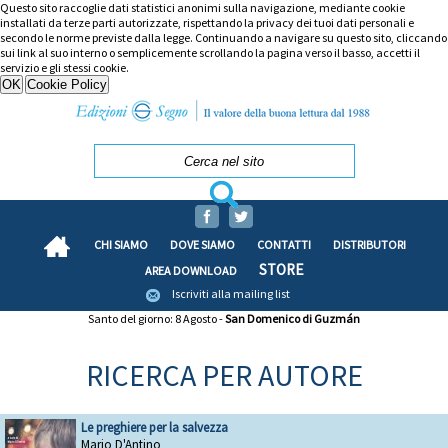
Questo sito raccoglie dati statistici anonimi sulla navigazione, mediante cookie
installati da terze parti autorizzate, rispettando la privacy dei tuoi dati personali e
secondo le norme previste dalla legge. Continuando a navigare su questo sito, cliccando
sui link al suo interno o semplicemente scrollando la pagina verso il basso, accetti il
servizio e gli stessi cookie.
CHI SIAMO
DOVE SIAMO
CONTATTI
DISTRIBUTORI
STORE
AREA DOWNLOAD
Iscriviti alla mailing list
Santo del giorno: 8 Agosto -
San Domenico di Guzmán
RICERCA PER AUTORE
Le preghiere per la salvezza
Mario D'Antino