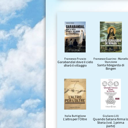
Francesco Fruscio
Francesco Guarino - Marcell
Garabandal dove il cielo
Stanzione
Santa Ildegarda di
sfiorò il villaggio
Bingen
Italia Buttiglione
Giuliano Lilli
L’altro per l’Oltre
Quando Satana firma l
Storia (vol. 1 prima
parte)