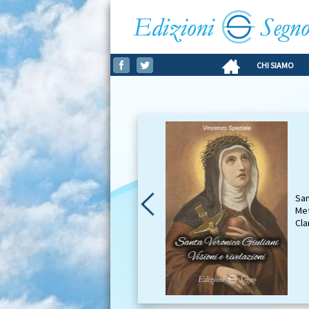
CHI SIAMO
San
Met
Cla