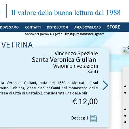
STORE
DOVE SIAMO
CONTATTI
DISTRIBUTORI
AREA DOWNLOAD
Santo del giorno: 6 Agosto -
Trasfigurazione del Signore
VETRINA
Vincenzo Speziale
Santa Veronica Giuliani
Visioni e rivelazioni
Santi
ta Veronica Giuliani, nata nel 1660 a Mercatello sul
auro (Urbino), visse cinquant’anni nel monastero delle
risse di Città di Castello.È considerata una delle più ...
€ 12,00
Dettagli