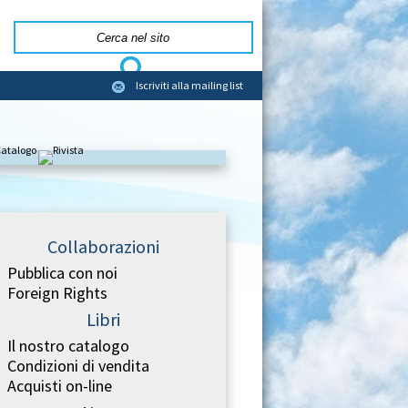
Iscriviti alla mailing list
Medaglia di San Be
Og
Medaglia in alluminio naturale color argento.
Collaborazioni
Pubblica con noi
Foreign Rights
Libri
Il nostro catalogo
Condizioni di vendita
De
Acquisti on-line