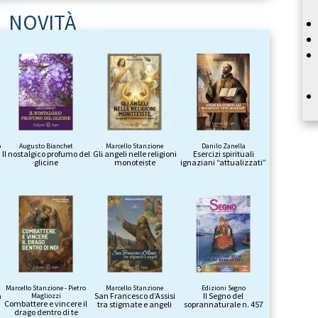
NOVITÀ
o
Augusto Bianchet
Marcello Stanzione
Danilo Zanella
Il nostalgico profumo del
Gli angeli nelle religioni
Esercizi spirituali
glicine
monoteiste
ignaziani “attualizzati”
Marcello Stanzione - Pietro
Marcello Stanzione
Edizioni Segno
a
San Francesco d’Assisi
Il Segno del
Magliozzi
Combattere e vincere il
tra stigmate e angeli
soprannaturale n. 457
drago dentro di te