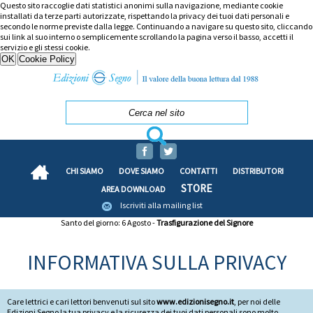
Questo sito raccoglie dati statistici anonimi sulla navigazione, mediante cookie
installati da terze parti autorizzate, rispettando la privacy dei tuoi dati personali e
secondo le norme previste dalla legge. Continuando a navigare su questo sito, cliccando
sui link al suo interno o semplicemente scrollando la pagina verso il basso, accetti il
servizio e gli stessi cookie.
CHI SIAMO
DOVE SIAMO
CONTATTI
DISTRIBUTORI
STORE
AREA DOWNLOAD
Iscriviti alla mailing list
Santo del giorno: 6 Agosto -
Trasfigurazione del Signore
INFORMATIVA SULLA PRIVACY
Care lettrici e cari lettori benvenuti sul sito
www.edizionisegno.it
, per noi delle
Edizioni Segno la tua privacy e la sicurezza dei tuoi dati personali sono molto