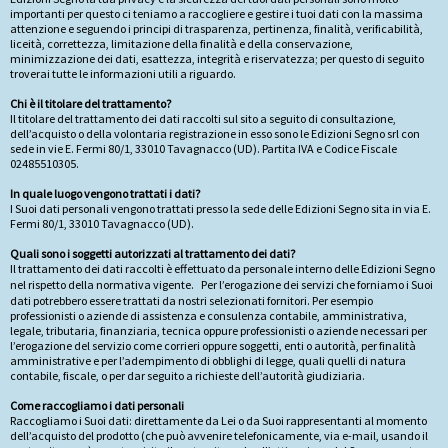
importanti per questo ci teniamo a raccogliere e gestire i tuoi dati con la massima
attenzione e seguendo i principi di trasparenza, pertinenza, finalità, verificabilità,
liceità, correttezza, limitazione della finalità e della conservazione,
minimizzazione dei dati, esattezza, integrità e riservatezza; per questo di seguito
troverai tutte le informazioni utili a riguardo.
Chi è il titolare del trattamento?
Il titolare del trattamento dei dati raccolti sul sito a seguito di consultazione,
dell’acquisto o della volontaria registrazione in esso sono le Edizioni Segno srl con
sede in vie E. Fermi 80/1, 33010 Tavagnacco (UD). Partita IVA e Codice Fiscale
02485510305.
In quale luogo vengono trattati i dati?
I Suoi dati personali vengono trattati presso la sede delle Edizioni Segno sita in via E.
Fermi 80/1, 33010 Tavagnacco (UD).
Quali sono i soggetti autorizzati al trattamento dei dati?
Il trattamento dei dati raccolti è effettuato da personale interno delle Edizioni Segno
nel rispetto della normativa vigente. Per l’erogazione dei servizi che forniamo i Suoi
dati potrebbero essere trattati da nostri selezionati fornitori. Per esempio
professionisti o aziende di assistenza e consulenza contabile, amministrativa,
legale, tributaria, finanziaria, tecnica oppure professionisti o aziende necessari per
l’erogazione del servizio come corrieri oppure soggetti, enti o autorità, per finalità
amministrative e per l’adempimento di obblighi di legge, quali quelli di natura
contabile, fiscale, o per dar seguito a richieste dell’autorità giudiziaria.
Come raccogliamo i dati personali
Raccogliamo i Suoi dati: direttamente da Lei o da Suoi rappresentanti al momento
dell’acquisto del prodotto (che può avvenire telefonicamente, via e-mail, usando il