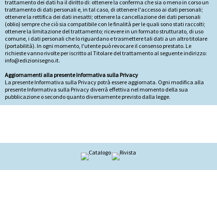
trattamento dei dati ha il diritto di: ottenere la conferma che sia o meno in corso un
trattamento di dati personali e, in tal caso, di ottenere l'accesso ai dati personali;
ottenere la rettifica dei dati inesatti; ottenere la cancellazione dei dati personali
(oblio) sempre che ciò sia compatibile con le finalità per le quali sono stati raccolti;
ottenere la limitazione del trattamento; ricevere in un formato strutturato, di uso
comune, i dati personali che lo riguardano e trasmettere tali dati a un altro titolare
(portabilità). In ogni momento, l'utente può revocare il consenso prestato. Le
richieste vanno rivolte per iscritto al Titolare del trattamento al seguente indirizzo:
info@edizionisegno.it.
Aggiornamenti alla presente Informativa sulla Privacy
La presente Informativa sulla Privacy potrà essere aggiornata. Ogni modifica alla
presente Informativa sulla Privacy diverrà effettiva nel momento della sua
pubblicazione o secondo quanto diversamente previsto dalla legge.