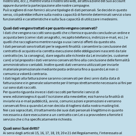
nostro sito, ecc.), mentre visita il nostro sito web, all’attivazione del Suo account
oppure durante la partecipazione alle nostre campagne.
Può scegliere di non fornirci alcune tipologie di dati personali. Se decide in questo
senso, ciò potrebbe influire sulla nostra capacità di fornirle determinati servizi o loro
funzionalità e caratteristiche e sulla Sua capacità di utilizzare i medesimi.
Quali dati vengono trattati e per quanto vengono conservati?
I dati che vengono raccolti sono quelli che ci fornisce quando conclude un ordine e
acquista beni (come i dati anagrafici, recapito telefonico, indirizzo e-mail, ecc.) e
quelli che raccogliamo mentre naviga o usa i servizi offerti da questo sito.
I dati personali sono trattati per le seguenti finalità: consentire la conclusione del
contratto di acquisto e la corretta esecuzione delle obbligazioni nascenti da tale
contratto (es. la consegna), dare seguito alle richieste da Lei inviate (es. customer
care) a tal proposito i dati verranno conservati fino alla conclusione delle formalità
amministrativo-contabili. Inoltre questi dati verranno utilizzati per inviarle
materiale promozionale mediante posta ordinaria fino a quando Lei non ci
comunica volontà contraria.
I dati legati alla fatturazione saranno conservati per dieci anni dalla data di
fatturazione e in generale solamente per il tempo strettamente necessario ai fini per
cui sono stati raccolti.
Per quanto riguarda invece i dati raccolti per fornirle i servizi di
www.edizionisegno.it quali l’iscrizione alla newsletter, essi hanno la finalità di
inviarle via e-mail pubblicità, avvisi, comunicazioni e promozioni e verranno
conservati fino a quando Lei non decida di togliersi dalla nostra mailing list.
Nei casi sopracitati, il trattamento dei suoi dati personali è legittimo in quanto
necessario a dare esecuzione a un contratto con Lei o a provvedere a fornirle il
servizio che ci ha specificatamente richiesto.
Quali sono i Suoi diritti?
Ai sensi degli articoli 15, 16, 17, 18, 19, 20 e 21 del Regolamento, l'interessato al