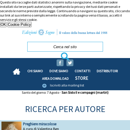
Questo sito raccoglie dati statistici anonimi sulla navigazione, mediante cookie
installati da terze parti autorizzate, rispettando la privacy dei tuoi dati personali e
secondo le norme previste dalla legge. Continuando a navigare su questo sito, cliccando
sui link al suo interno o semplicemente scrollando la pagina verso il basso, accetti il
servizio e gli stessi cookie.
CHI SIAMO
DOVE SIAMO
CONTATTI
DISTRIBUTORI
STORE
AREA DOWNLOAD
Iscriviti alla mailing list
Santo del giorno: 7 Agosto -
San Sisto II e compagni (martiri)
RICERCA PER AUTORE
Preghiere miracolose
A cura di Valentina Ben