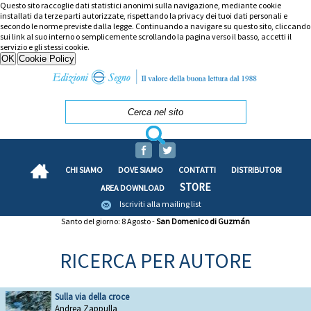
Questo sito raccoglie dati statistici anonimi sulla navigazione, mediante cookie
installati da terze parti autorizzate, rispettando la privacy dei tuoi dati personali e
secondo le norme previste dalla legge. Continuando a navigare su questo sito, cliccando
sui link al suo interno o semplicemente scrollando la pagina verso il basso, accetti il
servizio e gli stessi cookie.
CHI SIAMO
DOVE SIAMO
CONTATTI
DISTRIBUTORI
STORE
AREA DOWNLOAD
Iscriviti alla mailing list
Santo del giorno: 8 Agosto -
San Domenico di Guzmán
RICERCA PER AUTORE
Sulla via della croce
Andrea Zappulla