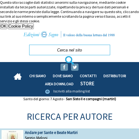
Questo sito raccoglie dati statistici anonimi sulla navigazione, mediante cookie
installati da terze parti autorizzate, rispettando la privacy dei tuoi dati personali e
secondo le norme previste dalla legge. Continuando a navigare su questo sito, cliccando
sui link al suo interno o semplicemente scrollando la pagina verso il basso, accetti il
servizio e gli stessi cookie.
CHI SIAMO
DOVE SIAMO
CONTATTI
DISTRIBUTORI
STORE
AREA DOWNLOAD
Iscriviti alla mailing list
Santo del giorno: 7 Agosto -
San Sisto II e compagni (martiri)
RICERCA PER AUTORE
Andare per Sante e Beate Martiri
Sergio Meloni