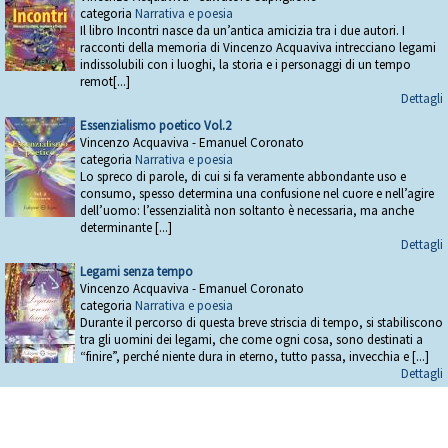
categoria
Narrativa e poesia
Il libro Incontri nasce da un’antica amicizia tra i due autori. I
racconti della memoria di Vincenzo Acquaviva intrecciano legami
indissolubili con i luoghi, la storia e i personaggi di un tempo
remot[...]
Dettagli
Essenzialismo poetico Vol.2
Vincenzo Acquaviva - Emanuel Coronato
categoria
Narrativa e poesia
Lo spreco di parole, di cui si fa veramente abbondante uso e
consumo, spesso determina una confusione nel cuore e nell’agire
dell’uomo: l’essenzialità non soltanto è necessaria, ma anche
determinante [...]
Dettagli
Legami senza tempo
Vincenzo Acquaviva - Emanuel Coronato
categoria
Narrativa e poesia
Durante il percorso di questa breve striscia di tempo, si stabiliscono
tra gli uomini dei legami, che come ogni cosa, sono destinati a
“finire”, perché niente dura in eterno, tutto passa, invecchia e [...]
Dettagli