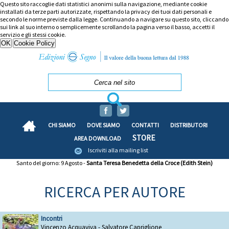
Questo sito raccoglie dati statistici anonimi sulla navigazione, mediante cookie
installati da terze parti autorizzate, rispettando la privacy dei tuoi dati personali e
secondo le norme previste dalla legge. Continuando a navigare su questo sito, cliccando
sui link al suo interno o semplicemente scrollando la pagina verso il basso, accetti il
servizio e gli stessi cookie.
CHI SIAMO
DOVE SIAMO
CONTATTI
DISTRIBUTORI
STORE
AREA DOWNLOAD
Iscriviti alla mailing list
Santo del giorno: 9 Agosto -
Santa Teresa Benedetta della Croce (Edith Stein)
RICERCA PER AUTORE
Incontri
Vincenzo Acquaviva - Salvatore Capriglione