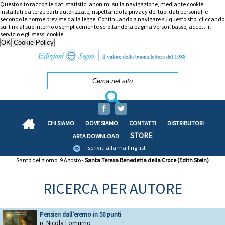
Questo sito raccoglie dati statistici anonimi sulla navigazione, mediante cookie
installati da terze parti autorizzate, rispettando la privacy dei tuoi dati personali e
secondo le norme previste dalla legge. Continuando a navigare su questo sito, cliccando
sui link al suo interno o semplicemente scrollando la pagina verso il basso, accetti il
servizio e gli stessi cookie.
CHI SIAMO
DOVE SIAMO
CONTATTI
DISTRIBUTORI
STORE
AREA DOWNLOAD
Iscriviti alla mailing list
Santo del giorno: 9 Agosto -
Santa Teresa Benedetta della Croce (Edith Stein)
RICERCA PER AUTORE
Pensieri dall’eremo in 50 punti
p. Nicola Lomurno