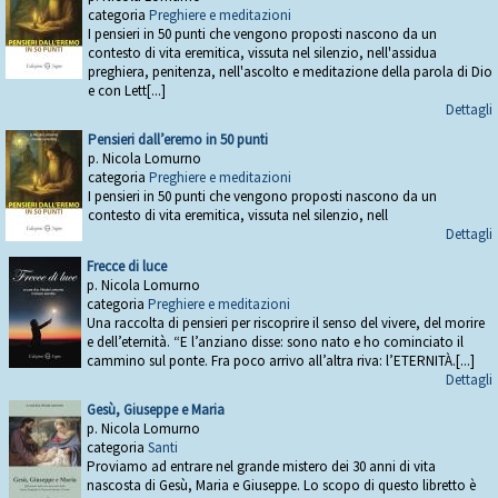
categoria
Preghiere e meditazioni
I pensieri in 50 punti che vengono proposti nascono da un
contesto di vita eremitica, vissuta nel silenzio, nell'assidua
preghiera, penitenza, nell'ascolto e meditazione della parola di Dio
e con Lett[...]
Dettagli
Pensieri dall’eremo in 50 punti
p. Nicola Lomurno
categoria
Preghiere e meditazioni
I pensieri in 50 punti che vengono proposti nascono da un
contesto di vita eremitica, vissuta nel silenzio, nell
Dettagli
Frecce di luce
p. Nicola Lomurno
categoria
Preghiere e meditazioni
Una raccolta di pensieri per riscoprire il senso del vivere, del morire
e dell’eternità. “E l’anziano disse: sono nato e ho cominciato il
cammino sul ponte. Fra poco arrivo all’altra riva: l’ETERNITÀ.[...]
Dettagli
Gesù, Giuseppe e Maria
p. Nicola Lomurno
categoria
Santi
Proviamo ad entrare nel grande mistero dei 30 anni di vita
nascosta di Gesù, Maria e Giuseppe. Lo scopo di questo libretto è