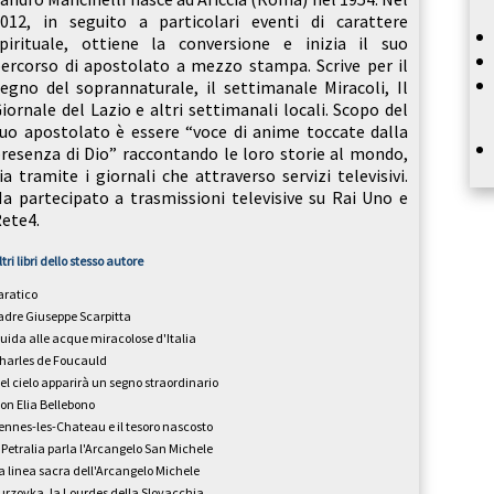
012, in seguito a particolari eventi di carattere
pirituale, ottiene la conversione e inizia il suo
ercorso di apostolato a mezzo stampa. Scrive per il
egno del soprannaturale, il settimanale Miracoli, Il
iornale del Lazio e altri settimanali locali. Scopo del
uo apostolato è essere “voce di anime toccate dalla
resenza di Dio” raccontando le loro storie al mondo,
ia tramite i giornali che attraverso servizi televisivi.
a partecipato a trasmissioni televisive su Rai Uno e
ete4.
ltri libri dello stesso autore
aratico
adre Giuseppe Scarpitta
uida alle acque miracolose d'Italia
harles de Foucauld
el cielo apparirà un segno straordinario
on Elia Bellebono
ennes-les-Chateau e il tesoro nascosto
 Petralia parla l'Arcangelo San Michele
a linea sacra dell'Arcangelo Michele
urzovka, la Lourdes della Slovacchia