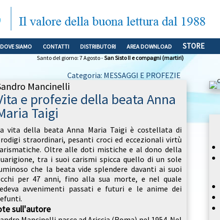
STORE
DOVE SIAMO
CONTATTI
DISTRIBUTORI
AREA DOWNLOAD
Santo del giorno: 7 Agosto -
San Sisto II e compagni (martiri)
Categoria: MESSAGGI E PROFEZIE
Sandro Mancinelli
Vita e profezie della beata Anna
Maria Taigi
a vita della beata Anna Maria Taigi è costellata di
rodigi straordinari, pesanti croci ed eccezionali virtù
arismatiche. Oltre alle doti mistiche e al dono della
uarigione, tra i suoi carismi spicca quello di un sole
uminoso che la beata vide splendere davanti ai suoi
cchi per 47 anni, fino alla sua morte, e nel quale
edeva avvenimenti passati e futuri e le anime dei
efunti.
te sull'autore
andro Mancinelli nasce ad Ariccia (Roma) nel 1954. Nel