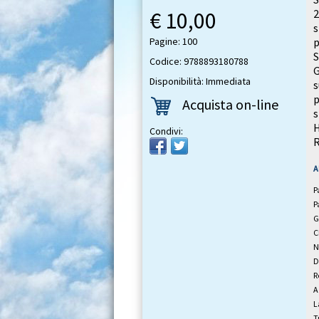
€ 10,00
2
s
Pagine: 100
p
S
Codice: 9788893180788
G
Disponibilità: Immediata
s
p
Acquista on-line
s
H
Condivi:
R
A
P
P
G
C
N
D
R
A
L
T