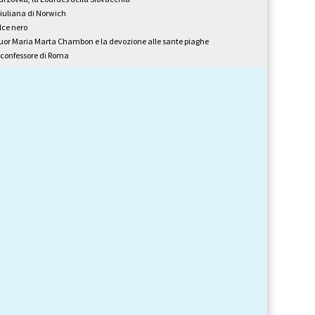
iuliana di Norwich
lce nero
uor Maria Marta Chambon e la devozione alle sante piaghe
l confessore di Roma