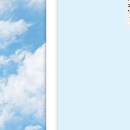
G
A
S
I