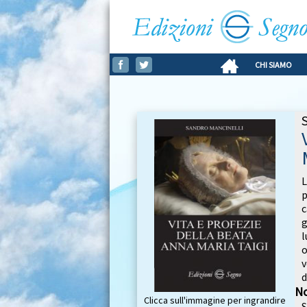
CHI SIAMO
L
p
c
g
l
o
v
d
No
Clicca sull'immagine per ingrandire
S