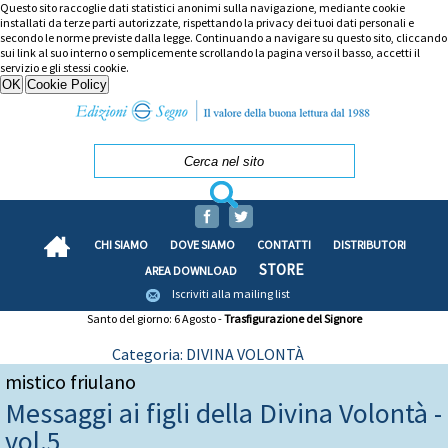
Questo sito raccoglie dati statistici anonimi sulla navigazione, mediante cookie
installati da terze parti autorizzate, rispettando la privacy dei tuoi dati personali e
secondo le norme previste dalla legge. Continuando a navigare su questo sito, cliccando
sui link al suo interno o semplicemente scrollando la pagina verso il basso, accetti il
servizio e gli stessi cookie.
CHI SIAMO
DOVE SIAMO
CONTATTI
DISTRIBUTORI
STORE
AREA DOWNLOAD
Iscriviti alla mailing list
Santo del giorno: 6 Agosto -
Trasfigurazione del Signore
Categoria: DIVINA VOLONTÀ
mistico friulano
Messaggi ai figli della Divina Volontà -
vol.5