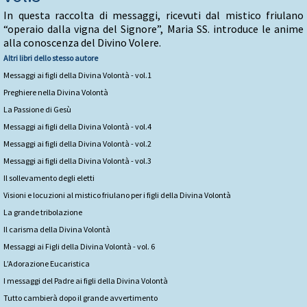
In questa raccolta di messaggi, ricevuti dal mistico friulano
“operaio dalla vigna del Signore”, Maria SS. introduce le anime
alla conoscenza del Divino Volere.
Altri libri dello stesso autore
Messaggi ai figli della Divina Volontà - vol.1
Preghiere nella Divina Volontà
La Passione di Gesù
Messaggi ai figli della Divina Volontà - vol.4
Messaggi ai figli della Divina Volontà - vol.2
Messaggi ai figli della Divina Volontà - vol.3
Il sollevamento degli eletti
Visioni e locuzioni al mistico friulano per i figli della Divina Volontà
La grande tribolazione
Il carisma della Divina Volontà
Messaggi ai Figli della Divina Volontà - vol. 6
L’Adorazione Eucaristica
I messaggi del Padre ai figli della Divina Volontà
Tutto cambierà dopo il grande avvertimento