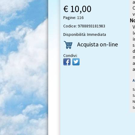
a
€ 10,00
C
v
Pagine: 116
No
Codice: 9788893181983
V
Disponibilità: Immediata
i
Acquista on-line
s
d
Condivi:
m
a
a
A
S
S
N
S