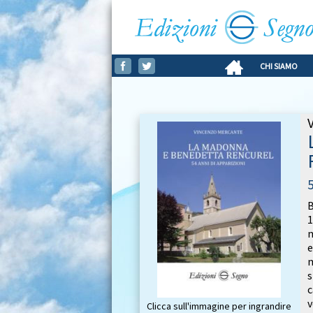
CHI SIAMO
B
1
m
e
m
s
c
v
Clicca sull'immagine per ingrandire