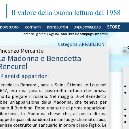
STORE
DOVE SIAMO
CONTATTI
DISTRIBUTORI
AREA DOWNLOAD
Santo del giorno: 7 Agosto -
San Sisto II e compagni (martiri)
Categoria: APPARIZIONI
Vincenzo Mercante
La Madonna e Benedetta
Rencurel
54 anni di apparizioni
enedetta Rencurel, nata a Saint-Étienne-le-Laus nel
647, era una povera pastorella orfana che amava
olto pregare il rosario. Nel maggio 1664 Benedetta
bbe un’apparizione della Madonna, che teneva per
ano il Bambino. Dopo una serie di prime apparizioni
ilenziose, la Madonna chiese che, al posto di una
appella quasi abbandonata in un luogo chiamato Laus,
enisse costruito un santuario in onore di suo Figlio. Le