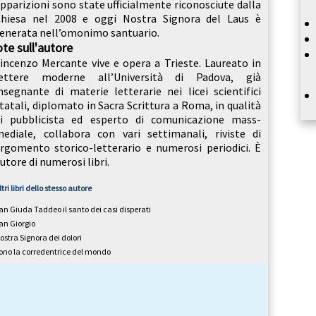
pparizioni sono state ufficialmente riconosciute dalla
hiesa nel 2008 e oggi Nostra Signora del Laus è
enerata nell’omonimo santuario.
te sull'autore
incenzo Mercante vive e opera a Trieste. Laureato in
lettere moderne all’Università di Padova, già
nsegnante di materie letterarie nei licei scientifici
tatali, diplomato in Sacra Scrittura a Roma, in qualità
i pubblicista ed esperto di comunicazione mass-
ediale, collabora con vari settimanali, riviste di
rgomento storico-letterario e numerosi periodici. È
utore di numerosi libri.
ltri libri dello stesso autore
an Giuda Taddeo il santo dei casi disperati
an Giorgio
ostra Signora dei dolori
ono la corredentrice del mondo