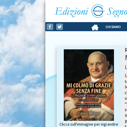
CHI SIAMO
R
U
s
l
c
v
“
s
i
p
Clicca sull'immagine per ingrandire
t