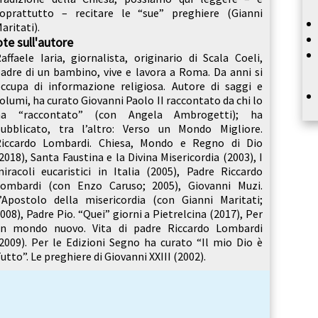
oprattutto – recitare le “sue” preghiere (Gianni
aritati).
te sull'autore
affaele Iaria, giornalista, originario di Scala Coeli,
adre di un bambino, vive e lavora a Roma. Da anni si
ccupa di informazione religiosa. Autore di saggi e
olumi, ha curato Giovanni Paolo II raccontato da chi lo
ha “raccontato” (con Angela Ambrogetti); ha
ubblicato, tra l’altro: Verso un Mondo Migliore.
Riccardo Lombardi. Chiesa, Mondo e Regno di Dio
2018), Santa Faustina e la Divina Misericordia (2003), I
iracoli eucaristici in Italia (2005), Padre Riccardo
ombardi (con Enzo Caruso; 2005), Giovanni Muzi.
’Apostolo della misericordia (con Gianni Maritati;
008), Padre Pio. “Quei” giorni a Pietrelcina (2017), Per
un mondo nuovo. Vita di padre Riccardo Lombardi
2009). Per le Edizioni Segno ha curato “Il mio Dio è
utto”. Le preghiere di Giovanni XXIII (2002).