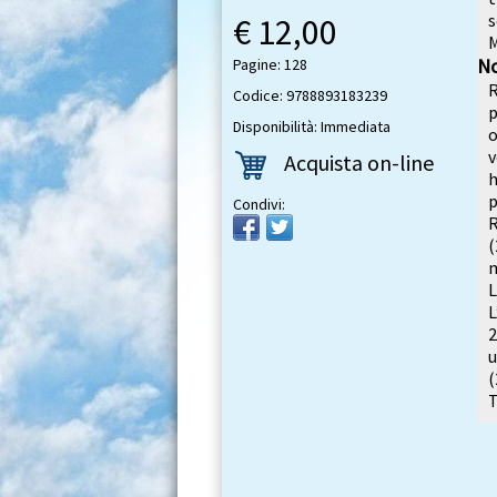
s
€ 12,00
M
No
Pagine: 128
R
Codice: 9788893183239
p
Disponibilità: Immediata
o
v
Acquista on-line
p
Condivi:
(
m
L
L
2
(
T