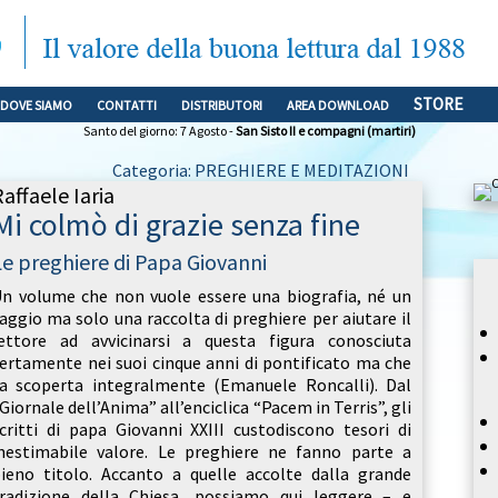
STORE
DOVE SIAMO
CONTATTI
DISTRIBUTORI
AREA DOWNLOAD
Santo del giorno: 7 Agosto -
San Sisto II e compagni (martiri)
Categoria: PREGHIERE E MEDITAZIONI
affaele Iaria
Mi colmò di grazie senza fine
Le preghiere di Papa Giovanni
n volume che non vuole essere una biografia, né un
aggio ma solo una raccolta di preghiere per aiutare il
ettore ad avvicinarsi a questa figura conosciuta
ertamente nei suoi cinque anni di pontificato ma che
a scoperta integralmente (Emanuele Roncalli). Dal
Giornale dell’Anima” all’enciclica “Pacem in Terris”, gli
critti di papa Giovanni XXIII custodiscono tesori di
nestimabile valore. Le preghiere ne fanno parte a
ieno titolo. Accanto a quelle accolte dalla grande
radizione della Chiesa, possiamo qui leggere – e