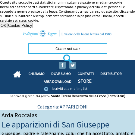
Questo sito raccoglie dati statistici anonimi sulla navigazione, mediante cookie
installati da terze parti autorizzate, rispettando la privacy dei tuoi dati personali e
secondo le norme previste dalla legge. Continuando a navigare su questo sito, cliccando
sui link al suo interno o semplicemente scrollando la pagina verso il basso, accetti il
servizio e gli stessi cookie.
CHI SIAMO
DOVE SIAMO
CONTATTI
DISTRIBUTORI
STORE
AREA DOWNLOAD
Iscriviti alla mailing list
Santo del giorno: 9 Agosto -
Santa Teresa Benedetta della Croce (Edith Stein)
Categoria: APPARIZIONI
Arda Roccalas
Le apparizioni di San Giuseppe
Giuseppe, padre e falegname, colui che ha accettato, amato e