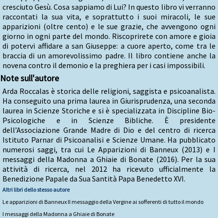
cresciuto Gesù. Cosa sappiamo di Lui? In questo libro vi verranno
raccontati la sua vita, e soprattutto i suoi miracoli, le sue
apparizioni (oltre cento) e le sue grazie, che avvengono ogni
giorno in ogni parte del mondo. Riscoprirete con amore e gioia
di potervi affidare a san Giuseppe: a cuore aperto, come tra le
braccia di un amorevolissimo padre. Il libro contiene anche la
novena contro il demonio e la preghiera per i casi impossibili.
Note sull'autore
Arda Roccalas è storica delle religioni, saggista e psicoanalista.
Ha conseguito una prima laurea in Giurisprudenza, una seconda
laurea in Scienze Storiche e si è specializzata in Discipline Bio-
Psicologiche e in Scienze Bibliche. È presidente
dell’Associazione Grande Madre di Dio e del centro di ricerca
Istituto Parnar di Psicoanalisi e Scienze Umane. Ha pubblicato
numerosi saggi, tra cui Le Apparizioni di Banneux (2013) e I
messaggi della Madonna a Ghiaie di Bonate (2016). Per la sua
attività di ricerca, nel 2012 ha ricevuto ufficialmente la
Benedizione Papale da Sua Santità Papa Benedetto XVI.
Altri libri dello stesso autore
Le apparizioni di Banneux Il messaggio della Vergine ai sofferenti di tutto il mondo
I messaggi della Madonna a Ghiaie di Bonate