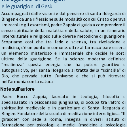
e le guarigioni di Gesù
Accompagnati dalle visioni e dal pensiero di santa Ildegarda di
Bingen e da una riflessione sulle modalità con cui Cristo operava
i miracoli e gli esorcismi, padre Zappia ci guida a comprendere il
senso spirituale della malattia e della salute, in un itinerario
interculturale e religioso sulle diverse metodiche di guarigione.
Scopriamo così che tra fede e scienza, tra rivelazione e
medicina, c’è un punto in comune: oltre al farmaco pare esserci
un elemento misterioso e immateriale che decide le sorti
ultime della guarigione. Se la scienza moderna definisce
“resilienza” questa energia che ha potere guaritivo e
autoguaritivo, per santa Ildegarda si tratta della “scintilla” di
Dio, che pervade tutto l’universo e che si può ritrovare
nell’armonia con la natura.
Note sull'autore
Padre Rocco Zappia, laureato in teologia, filosofia e
specializzato in psicoanalisi junghiana, si occupa tra l’altro di
spiritualità medievale e in particolare di Santa Ildegarda di
Bingen. Fondatore della scuola di meditazione interreligiosa “Il
girasole” con sede a Roma, insegna in diversi istituti di
formazione per psicologi e medici (medicina e psicologia