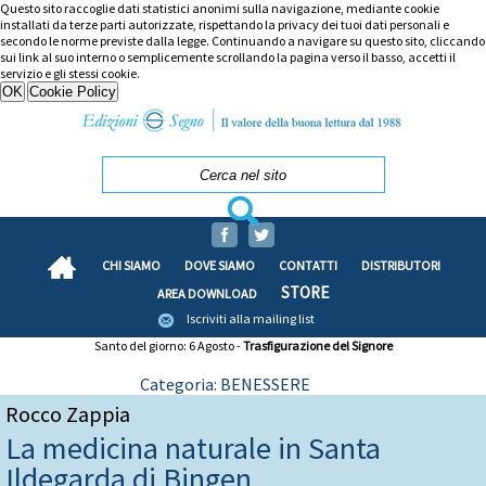
Questo sito raccoglie dati statistici anonimi sulla navigazione, mediante cookie
installati da terze parti autorizzate, rispettando la privacy dei tuoi dati personali e
secondo le norme previste dalla legge. Continuando a navigare su questo sito, cliccando
sui link al suo interno o semplicemente scrollando la pagina verso il basso, accetti il
servizio e gli stessi cookie.
CHI SIAMO
DOVE SIAMO
CONTATTI
DISTRIBUTORI
STORE
AREA DOWNLOAD
Iscriviti alla mailing list
Santo del giorno: 6 Agosto -
Trasfigurazione del Signore
Categoria: BENESSERE
Rocco Zappia
La medicina naturale in Santa
Ildegarda di Bingen