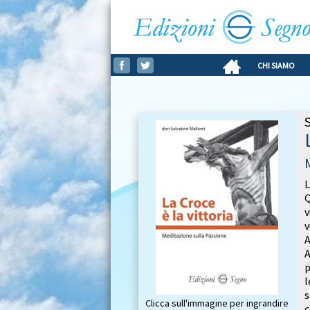
CHI SIAMO
L
Q
v
v
A
A
p
l
s
Clicca sull'immagine per ingrandire
c