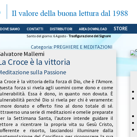
STORE
DOVE SIAMO
CONTATTI
DISTRIBUTORI
AREA DOWNLOAD
Santo del giorno: 6 Agosto -
Trasfigurazione del Signore
Categoria: PREGHIERE E MEDITAZIONI
Salvatore Mallemi
La Croce è la vittoria
Meditazione sulla Passione
a Croce è la vittoria della forza di Dio, che è l’Amore.
uesta forza si rivela agli uomini come dono e come
ulnerabilità. Essa è dono, in quanto non dovuta. È
ulnerabilità perché Dio si rivela per chi è veramente:
more donato e offerto fino al dono totale di sé.
ttraverso una serie di meditazioni e omelie preparate
er la Settimana Santa, l’autore intende guidare il
ettore a ricentrare la propria vita su Gesù Cristo,
offerente e risorto, lasciandosi illuminare dalla
ontemplazione del Crocifisso per riconoscere la sua