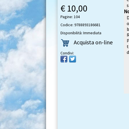
s
€ 10,00
No
Pagine: 104
D
o
Codice: 9788893186681
b
Disponibilità: Immediata
R
P
Acquista on-line
t
d
Condivi: