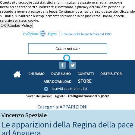
Questo sito raccoglie dati statistici anonimi sulla navigazione, mediante cookie
installati da terze parti autorizzate, rispettando la privacy dei tuoi dati personali e
secondo le norme previste dalla legge. Continuando a navigare su questo sito, cliccando
sui link al suo interno o semplicemente scrollando la pagina verso il basso, accetti il
servizio e gli stessi cookie.
CHI SIAMO
DOVE SIAMO
CONTATTI
DISTRIBUTORI
STORE
AREA DOWNLOAD
Iscriviti alla mailing list
Santo del giorno: 6 Agosto -
Trasfigurazione del Signore
Categoria: APPARIZIONI
Vincenzo Speziale
Le apparizioni della Regina della pace
ad Anguera