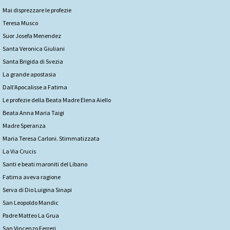
Mai disprezzare le profezie
Teresa Musco
Suor Josefa Menendez
Santa Veronica Giuliani
Santa Brigida di Svezia
La grande apostasia
Dall’Apocalisse a Fatima
Le profezie della Beata Madre Elena Aiello
Beata Anna Maria Taigi
Madre Speranza
Maria Teresa Carloni. Stimmatizzata
La Via Crucis
Santi e beati maroniti del Libano
Fatima aveva ragione
Serva di Dio Luigina Sinapi
San Leopoldo Mandic
Padre Matteo La Grua
San Vincenzo Ferreri