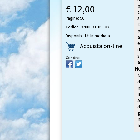
p
€ 12,00
t
s
Pagine: 96
D
Codice: 9788893189309
p
Disponibilità: Immediata
a
e
Acquista on-line
d
s
Condivi:
a
No
N
d
i
A
d
m
l