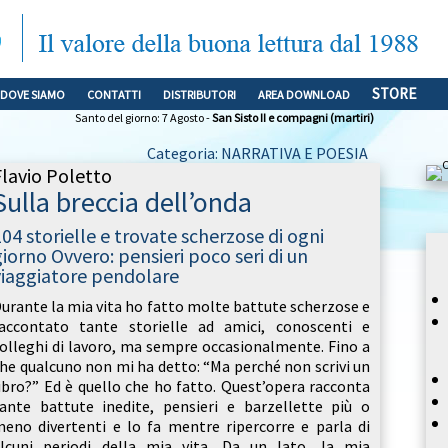
STORE
DOVE SIAMO
CONTATTI
DISTRIBUTORI
AREA DOWNLOAD
Santo del giorno: 7 Agosto -
San Sisto II e compagni (martiri)
Categoria: NARRATIVA E POESIA
Flavio Poletto
Sulla breccia dell’onda
104 storielle e trovate scherzose di ogni
giorno Ovvero: pensieri poco seri di un
viaggiatore pendolare
urante la mia vita ho fatto molte battute scherzose e
accontato tante storielle ad amici, conoscenti e
olleghi di lavoro, ma sempre occasionalmente. Fino a
he qualcuno non mi ha detto: “Ma perché non scrivi un
ibro?” Ed è quello che ho fatto. Quest’opera racconta
ante battute inedite, pensieri e barzellette più o
eno divertenti e lo fa mentre ripercorre e parla di
lcuni periodi della mia vita. Da un lato, la mia