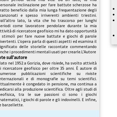
ersonale inclinazione per fare battute scherzose ha
ratto beneficio dalla mia lunga frequentazione degli
canzonati e spesso irriverenti ambienti triestini.
all’altro lato, la vita che ho trascorso per lunghi
eriodi come lavoratore pendolare durante la mia
ttività di ricercatore geofisico mi ha dato opportunità
 stimoli per fare nuove battute e giochi di parole
ivertenti. L’opera parla di questi aspetti ed esamina il
ignificato delle storielle raccontate commentando
nche i procedimenti mentali usati per crearle.L’Autore
te sull'autore
ato nel 1952 a Gorizia, dove risiede, ha svolto attività
i ricercatore geofisico per oltre 35 anni. È autore di
numerose pubblicazioni scientifiche su riviste
nternazionali e di monografie su temi scientifici.
ttualmente è congedato in pensione, ma continua a
edicarsi alla produzione scientifica. Oltre agli studi di
geofisica, tra le sue passioni ci sono i giochi
atematici, i giochi di parole e gli indovinelli. E infine,
e barzellette.