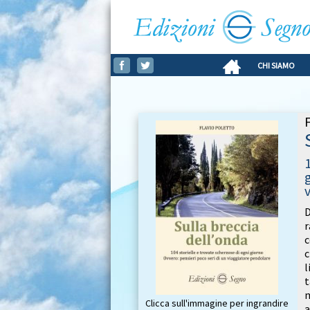
CHI SIAMO
D
r
c
c
l
t
m
Clicca sull'immagine per ingrandire
a