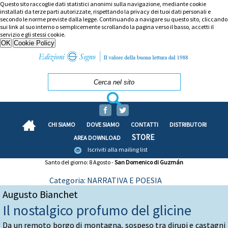
Questo sito raccoglie dati statistici anonimi sulla navigazione, mediante cookie
installati da terze parti autorizzate, rispettando la privacy dei tuoi dati personali e
secondo le norme previste dalla legge. Continuando a navigare su questo sito, cliccando
sui link al suo interno o semplicemente scrollando la pagina verso il basso, accetti il
servizio e gli stessi cookie.
CHI SIAMO
DOVE SIAMO
CONTATTI
DISTRIBUTORI
STORE
AREA DOWNLOAD
Iscriviti alla mailing list
Santo del giorno: 8 Agosto -
San Domenico di Guzmán
Categoria: NARRATIVA E POESIA
Augusto Bianchet
Il nostalgico profumo del glicine
Da un remoto borgo di montagna, sospeso tra dirupi e castagni