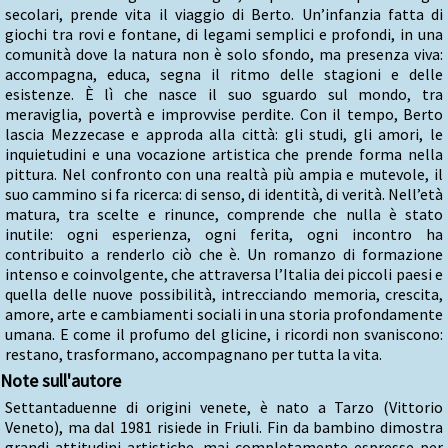
secolari, prende vita il viaggio di Berto. Un’infanzia fatta di
giochi tra rovi e fontane, di legami semplici e profondi, in una
comunità dove la natura non è solo sfondo, ma presenza viva:
accompagna, educa, segna il ritmo delle stagioni e delle
esistenze. È lì che nasce il suo sguardo sul mondo, tra
meraviglia, povertà e improvvise perdite. Con il tempo, Berto
lascia Mezzecase e approda alla città: gli studi, gli amori, le
inquietudini e una vocazione artistica che prende forma nella
pittura. Nel confronto con una realtà più ampia e mutevole, il
suo cammino si fa ricerca: di senso, di identità, di verità. Nell’età
matura, tra scelte e rinunce, comprende che nulla è stato
inutile: ogni esperienza, ogni ferita, ogni incontro ha
contribuito a renderlo ciò che è. Un romanzo di formazione
intenso e coinvolgente, che attraversa l’Italia dei piccoli paesi e
quella delle nuove possibilità, intrecciando memoria, crescita,
amore, arte e cambiamenti sociali in una storia profondamente
umana. E come il profumo del glicine, i ricordi non svaniscono:
restano, trasformano, accompagnano per tutta la vita.
Note sull'autore
Settantaduenne di origini venete, è nato a Tarzo (Vittorio
Veneto), ma dal 1981 risiede in Friuli. Fin da bambino dimostra
grandi attitudini artistiche, mai completamente espresse per