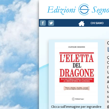
CHI SIAMO
Q
C
l
U
e
A
s
s
s
g
Clicca sull'immagine per ingrandire