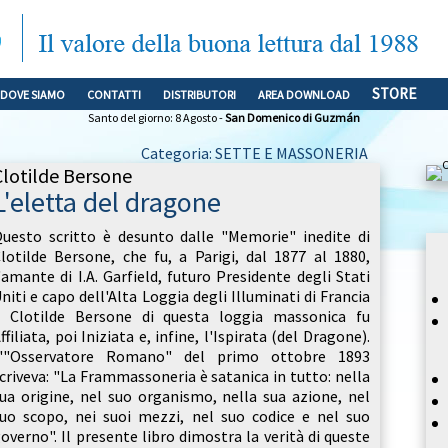
STORE
DOVE SIAMO
CONTATTI
DISTRIBUTORI
AREA DOWNLOAD
Santo del giorno: 8 Agosto -
San Domenico di Guzmán
Categoria: SETTE E MASSONERIA
Clotilde Bersone
L'eletta del dragone
uesto scritto è desunto dalle "Memorie" inedite di
lotilde Bersone, che fu, a Parigi, dal 1877 al 1880,
'amante di I.A. Garfield, futuro Presidente degli Stati
niti e capo dell'Alta Loggia degli Illuminati di Francia
 Clotilde Bersone di questa loggia massonica fu
ffiliata, poi Iniziata e, infine, l'Ispirata (del Dragone).
L'"Osservatore Romano" del primo ottobre 1893
criveva: "La Frammassoneria è satanica in tutto: nella
ua origine, nel suo organismo, nella sua azione, nel
uo scopo, nei suoi mezzi, nel suo codice e nel suo
overno". Il presente libro dimostra la verità di queste