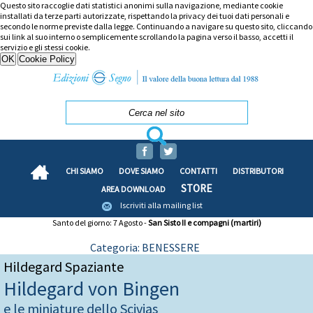
Questo sito raccoglie dati statistici anonimi sulla navigazione, mediante cookie
installati da terze parti autorizzate, rispettando la privacy dei tuoi dati personali e
secondo le norme previste dalla legge. Continuando a navigare su questo sito, cliccando
sui link al suo interno o semplicemente scrollando la pagina verso il basso, accetti il
servizio e gli stessi cookie.
CHI SIAMO
DOVE SIAMO
CONTATTI
DISTRIBUTORI
STORE
AREA DOWNLOAD
Iscriviti alla mailing list
Santo del giorno: 7 Agosto -
San Sisto II e compagni (martiri)
Categoria: BENESSERE
Hildegard Spaziante
Hildegard von Bingen
e le miniature dello Scivias