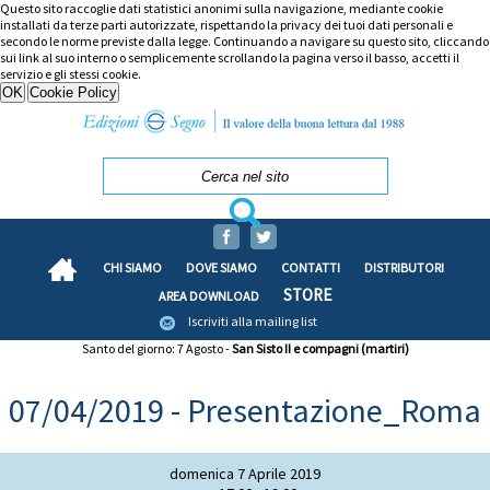
Questo sito raccoglie dati statistici anonimi sulla navigazione, mediante cookie
installati da terze parti autorizzate, rispettando la privacy dei tuoi dati personali e
secondo le norme previste dalla legge. Continuando a navigare su questo sito, cliccando
sui link al suo interno o semplicemente scrollando la pagina verso il basso, accetti il
servizio e gli stessi cookie.
CHI SIAMO
DOVE SIAMO
CONTATTI
DISTRIBUTORI
STORE
AREA DOWNLOAD
Iscriviti alla mailing list
Santo del giorno: 7 Agosto -
San Sisto II e compagni (martiri)
07/04/2019 - Presentazione_Roma
domenica 7 Aprile 2019