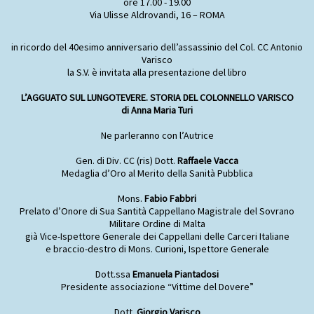
ore 17.00 - 19.00
Via Ulisse Aldrovandi, 16 – ROMA
in ricordo del 40esimo anniversario dell’assassinio del Col. CC Antonio
Varisco
la S.V. è invitata alla presentazione del libro
L’AGGUATO SUL LUNGOTEVERE. STORIA DEL COLONNELLO VARISCO
di Anna Maria Turi
Ne parleranno con l’Autrice
Gen. di Div. CC (ris) Dott.
Raffaele Vacca
Medaglia d’Oro al Merito della Sanità Pubblica
Mons.
Fabio Fabbri
Prelato d’Onore di Sua Santità Cappellano Magistrale del Sovrano
Militare Ordine di Malta
già Vice-Ispettore Generale dei Cappellani delle Carceri Italiane
e braccio-destro di Mons. Curioni, Ispettore Generale
Dott.ssa
Emanuela Piantadosi
Presidente associazione “Vittime del Dovere”
Dott.
Giorgio Varisco