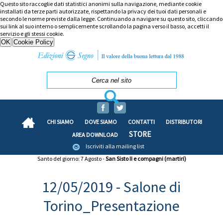
Questo sito raccoglie dati statistici anonimi sulla navigazione, mediante cookie
installati da terze parti autorizzate, rispettando la privacy dei tuoi dati personali e
secondo le norme previste dalla legge. Continuando a navigare su questo sito, cliccando
sui link al suo interno o semplicemente scrollando la pagina verso il basso, accetti il
servizio e gli stessi cookie.
CHI SIAMO
DOVE SIAMO
CONTATTI
DISTRIBUTORI
STORE
AREA DOWNLOAD
Iscriviti alla mailing list
Santo del giorno: 7 Agosto -
San Sisto II e compagni (martiri)
12/05/2019 - Salone di
Torino_Presentazione