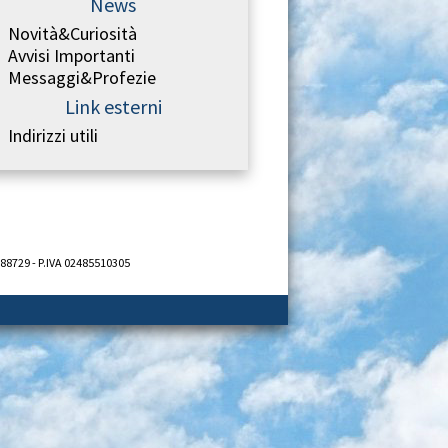
News
Novità&Curiosità
Avvisi Importanti
Messaggi&Profezie
Link esterni
Indirizzi utili
688729 - P.IVA 02485510305