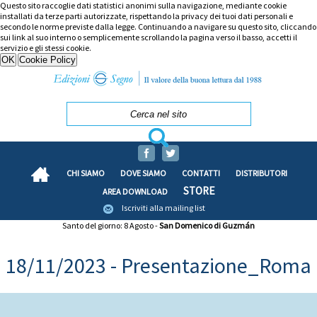
Questo sito raccoglie dati statistici anonimi sulla navigazione, mediante cookie
installati da terze parti autorizzate, rispettando la privacy dei tuoi dati personali e
secondo le norme previste dalla legge. Continuando a navigare su questo sito, cliccando
sui link al suo interno o semplicemente scrollando la pagina verso il basso, accetti il
servizio e gli stessi cookie.
CHI SIAMO
DOVE SIAMO
CONTATTI
DISTRIBUTORI
STORE
AREA DOWNLOAD
Iscriviti alla mailing list
Santo del giorno: 8 Agosto -
San Domenico di Guzmán
18/11/2023 - Presentazione_Roma