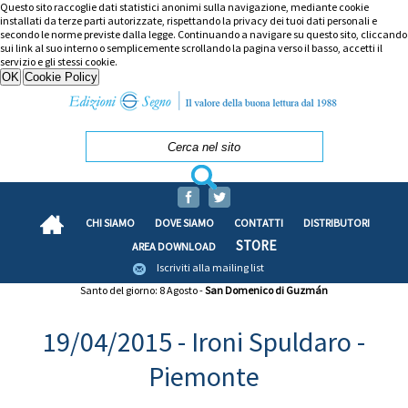
Questo sito raccoglie dati statistici anonimi sulla navigazione, mediante cookie
installati da terze parti autorizzate, rispettando la privacy dei tuoi dati personali e
secondo le norme previste dalla legge. Continuando a navigare su questo sito, cliccando
sui link al suo interno o semplicemente scrollando la pagina verso il basso, accetti il
servizio e gli stessi cookie.
CHI SIAMO
DOVE SIAMO
CONTATTI
DISTRIBUTORI
STORE
AREA DOWNLOAD
Iscriviti alla mailing list
Santo del giorno: 8 Agosto -
San Domenico di Guzmán
19/04/2015 - Ironi Spuldaro -
Piemonte