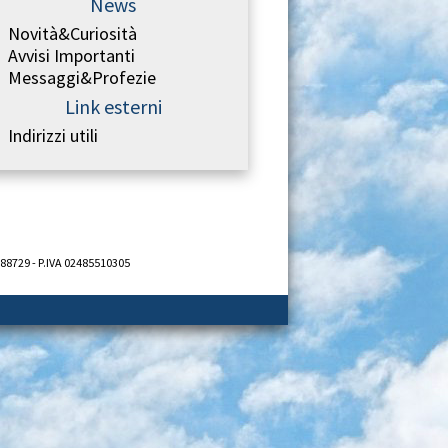
News
Novità&Curiosità
Avvisi Importanti
Messaggi&Profezie
Link esterni
Indirizzi utili
688729 - P.IVA 02485510305