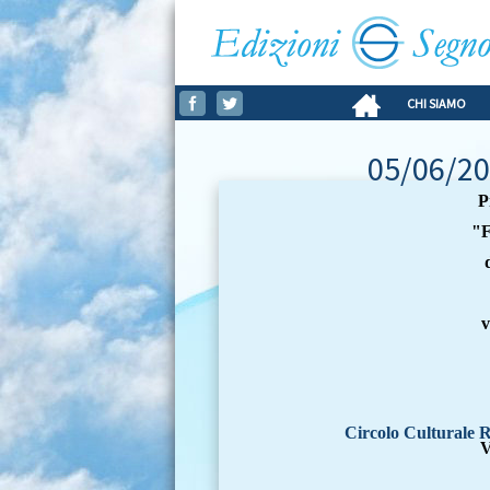
CHI SIAMO
05/06/20
P
"F
v
Circolo Culturale Ri
V