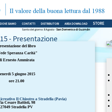
STORE
DOVE SIAMO
CONTATTI
DISTRIBUTORI
AREA DOWNLOAD
Santo del giorno: 8 Agosto -
San Domenico di Guzmán
15 - Presentazione
resentazione del libro
ede Speranza Carità"
di Ernesto Ammirata
enerdì 5 giugno
2015
ore 21.00
creativo Il Chiostro a Stradella (Pavia)
ia Cesare Battisti, 98
27049 Stradella PV