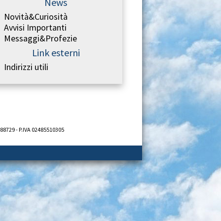
News
Novità&Curiosità
Avvisi Importanti
Messaggi&Profezie
Link esterni
Indirizzi utili
688729 - P.IVA 02485510305