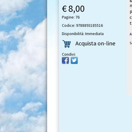
n
€ 8,00
p
Pagine: 76
t
Codice: 9788893185516
Disponibilità: Immediata
A
Acquista on-line
S
Condivi: