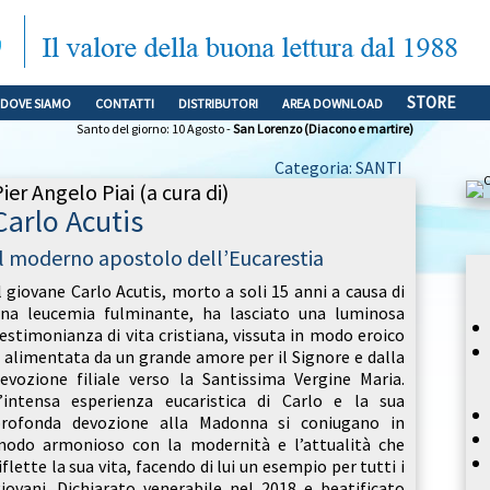
STORE
DOVE SIAMO
CONTATTI
DISTRIBUTORI
AREA DOWNLOAD
Santo del giorno: 10 Agosto -
San Lorenzo (Diacono e martire)
Categoria: SANTI
ier Angelo Piai (a cura di)
Carlo Acutis
Il moderno apostolo dell’Eucarestia
l giovane Carlo Acutis, morto a soli 15 anni a causa di
na leucemia fulminante, ha lasciato una luminosa
estimonianza di vita cristiana, vissuta in modo eroico
 alimentata da un grande amore per il Signore e dalla
evozione filiale verso la Santissima Vergine Maria.
’intensa esperienza eucaristica di Carlo e la sua
profonda devozione alla Madonna si coniugano in
odo armonioso con la modernità e l’attualità che
iflette la sua vita, facendo di lui un esempio per tutti i
iovani. Dichiarato venerabile nel 2018 e beatificato