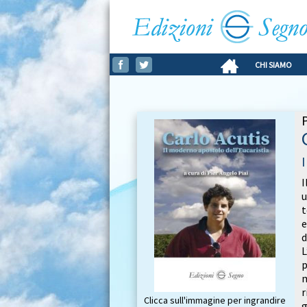
CHI SIAMO
P
I
u
t
e
d
L
m
r
Clicca sull'immagine per ingrandire
g