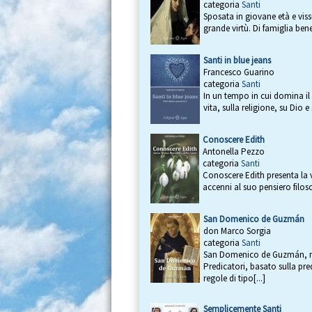
categoria
Santi
Sposata in giovane età e vis
grande virtù. Di famiglia benes
Santi in blue jeans
Francesco Guarino
categoria
Santi
In un tempo in cui domina il 
vita, sulla religione, su Dio e
Conoscere Edith
Antonella Pezzo
categoria
Santi
Conoscere Edith presenta la v
accenni al suo pensiero filosof
San Domenico de Guzmán
don Marco Sorgia
categoria
Santi
San Domenico de Guzmán, nato
Predicatori, basato sulla pred
regole di tipo[...]
Semplicemente Santi