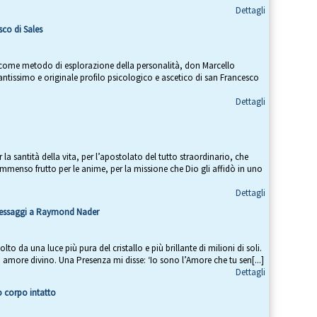
Dettagli
co di Sales
ome metodo di esplorazione della personalità, don Marcello
antissimo e originale profilo psicologico e ascetico di san Francesco
Dettagli
a santità della vita, per l’apostolato del tutto straordinario, che
 immenso frutto per le anime, per la missione che Dio gli affidò in uno
Dettagli
 messaggi a Raymond Nader
volto da una luce più pura del cristallo e più brillante di milioni di soli.
amore divino. Una Presenza mi disse: ‘Io sono l’Amore che tu sen[...]
Dettagli
o corpo intatto