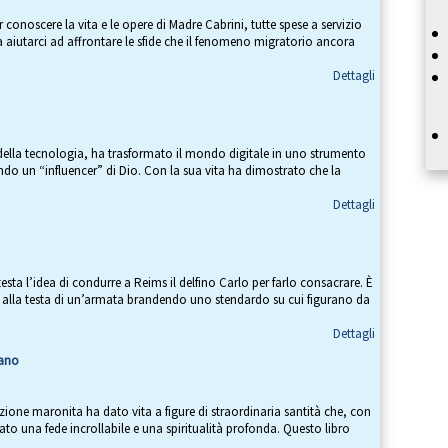
r conoscere la vita e le opere di Madre Cabrini, tutte spese a servizio
a aiutarci ad affrontare le sfide che il fenomeno migratorio ancora
Dettagli
della tecnologia, ha trasformato il mondo digitale in uno strumento
do un “influencer” di Dio. Con la sua vita ha dimostrato che la
Dettagli
esta l’idea di condurre a Reims il delfino Carlo per farlo consacrare. È
alla testa di un’armata brandendo uno stendardo su cui figurano da
Dettagli
bano
izione maronita ha dato vita a figure di straordinaria santità che, con
ato una fede incrollabile e una spiritualità profonda. Questo libro