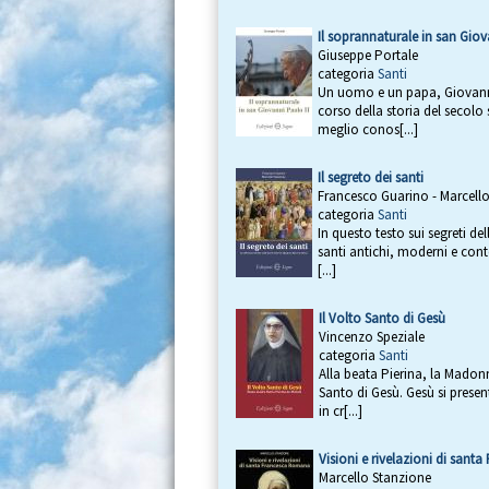
Il soprannaturale in san Giov
Giuseppe Portale
categoria
Santi
Un uomo e un papa, Giovanni
corso della storia del secolo
meglio conos[...]
Il segreto dei santi
Francesco Guarino - Marcell
categoria
Santi
In questo testo sui segreti del
santi antichi, moderni e con
[...]
Il Volto Santo di Gesù
Vincenzo Speziale
categoria
Santi
Alla beata Pierina, la Madonn
Santo di Gesù. Gesù si presen
in cr[...]
Visioni e rivelazioni di san
Marcello Stanzione