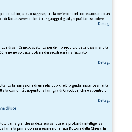
mpo da calcio, si può raggiungere la perfezione interiore suonando un
ce di Dio attraverso i bit dei linguaggi digitali, si può far esplodere[...]
Dettagli
gue di san Ciriaco, scaturito per divino prodigio dalle ossa inaridite
, è riemerso dalla polvere dei secoli e si è riaffacciato
Dettagli
soltanto la narrazione di un individuo che Dio guida misteriosamente
tta la comunità, appunto la famiglia di Giacobbe, che è al centro di
Dettagli
na di luce
tutti per la grandezza della sua santità e la profonda intelligenza
le da farne la prima donna a essere nominata Dottore della Chiesa. In