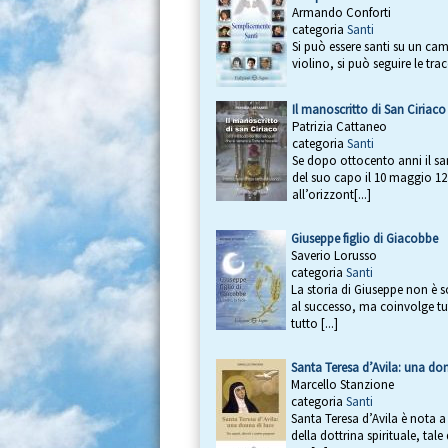
Armando Conforti
categoria
Santi
Si può essere santi su un ca
violino, si può seguire le trac
Il manoscritto di San Ciriaco
Patrizia Cattaneo
categoria
Santi
Se dopo ottocento anni il san
del suo capo il 10 maggio 1236
all’orizzont[...]
Giuseppe figlio di Giacobbe
Saverio Lorusso
categoria
Santi
La storia di Giuseppe non è 
al successo, ma coinvolge tu
tutto [...]
Santa Teresa d’Avila: una don
Marcello Stanzione
categoria
Santi
Santa Teresa d’Avila è nota a 
della dottrina spirituale, ta