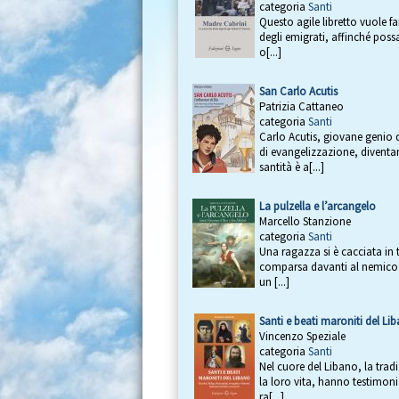
categoria
Santi
Questo agile libretto vuole fa
degli emigrati, affinché poss
o[...]
San Carlo Acutis
Patrizia Cattaneo
categoria
Santi
Carlo Acutis, giovane genio 
di evangelizzazione, diventan
santità è a[...]
La pulzella e l’arcangelo
Marcello Stanzione
categoria
Santi
Una ragazza si è cacciata in t
comparsa davanti al nemico 
un [...]
Santi e beati maroniti del Li
Vincenzo Speziale
categoria
Santi
Nel cuore del Libano, la trad
la loro vita, hanno testimoni
ra[...]