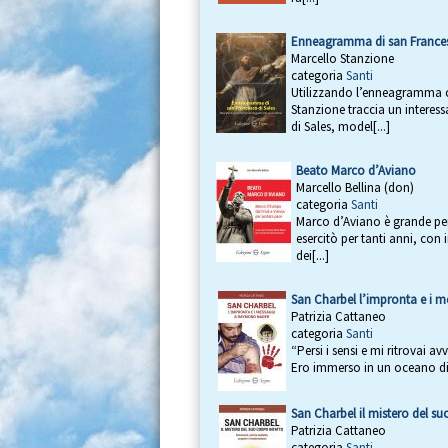
Enneagramma di san Frances
Marcello Stanzione
categoria
Santi
Utilizzando l’enneagramma c
Stanzione traccia un interess
di Sales, model[...]
Beato Marco d’Aviano
Marcello Bellina (don)
categoria
Santi
Marco d’Aviano è grande per l
esercitò per tanti anni, con
dei[...]
San Charbel l’impronta e i
Patrizia Cattaneo
categoria
Santi
“Persi i sensi e mi ritrovai av
Ero immerso in un oceano di 
San Charbel il mistero del su
Patrizia Cattaneo
categoria
Santi