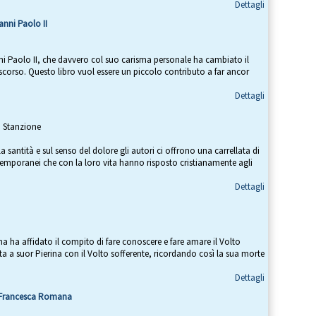
Dettagli
anni Paolo II
 Paolo II, che davvero col suo carisma personale ha cambiato il
 scorso. Questo libro vuol essere un piccolo contributo a far ancor
Dettagli
o Stanzione
la santità e sul senso del dolore gli autori ci offrono una carrellata di
temporanei che con la loro vita hanno risposto cristianamente agli
Dettagli
a ha affidato il compito di fare conoscere e fare amare il Volto
ta a suor Pierina con il Volto sofferente, ricordando così la sua morte
Dettagli
ta Francesca Romana