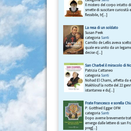
Il mistero del corpo intatto
smette di suscitare curiosità
flessibile, tr[...]
La resa di un soldato
Susan Peek
categoria
Santi
Camillo de Lellis aveva scelt
quale era unito da un legame
decise c[...]
San Charbel il miracolo di No
Patrizia Cattaneo
categoria
Santi
Nohad El Chami, affetta da em
Makhlouf la notte del 22 gen
istantanea e du[...]
Frate Francesco e sorella Chi
P. Gottfried Egger OFM
categoria
Santi
Dopo averne brevemente tratte
emerge dalle lettere di san Fr
preg[...]