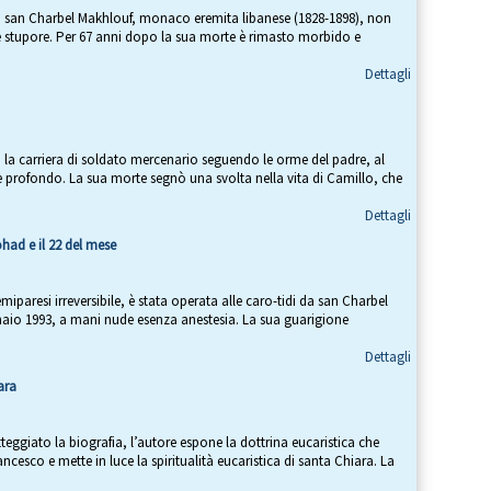
 di san Charbel Makhlouf, monaco eremita libanese (1828-1898), non
 e stupore. Per 67 anni dopo la sua morte è rimasto morbido e
Dettagli
o la carriera di soldato mercenario seguendo le orme del padre, al
 profondo. La sua morte segnò una svolta nella vita di Camillo, che
Dettagli
had e il 22 del mese
iparesi irreversibile, è stata operata alle caro-tidi da san Charbel
naio 1993, a mani nude esenza anestesia. La sua guarigione
Dettagli
ara
ggiato la biografia, l’autore espone la dottrina eucaristica che
ancesco e mette in luce la spiritualità eucaristica di santa Chiara. La