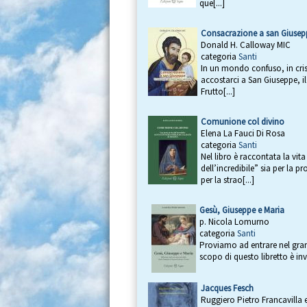
que[...]
Consacrazione a san Giusep
Donald H. Calloway MIC
categoria
Santi
In un mondo confuso, in cris
accostarci a San Giuseppe, il 
Frutto[...]
Comunione col divino
Elena La Fauci Di Rosa
categoria
Santi
Nel libro è raccontata la vi
dell’incredibile” sia per la 
per la strao[...]
Gesù, Giuseppe e Maria
p. Nicola Lomurno
categoria
Santi
Proviamo ad entrare nel gran
scopo di questo libretto è invi
Jacques Fesch
Ruggiero Pietro Francavilla 