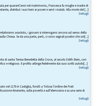
suta per quarant’anni nel matrimonio, Francesca fu moglie e madre di
tante, distribuì i suoi beni ai poveri e servì i malati. Alla morte del [...]
Dettagli
relativismo assoluto, i giovani si interrogano ancora sul senso della
 sulla Chiesa. Se da una parte, però, ci sono segnali positivi che sot[...]
Dettagli
ita di santa Teresa Benedetta della Croce, al secolo Edith Stein, con
ico e religioso. Il profilo attinge fedelmente dai suoi scritti autobi[...]
Dettagli
 nel 1170 in Castiglia, fondò a Tolosa l’ordine dei Frati
icazione itinerante, sulla povertà e sull’elemosina e su una serie di
Dettagli