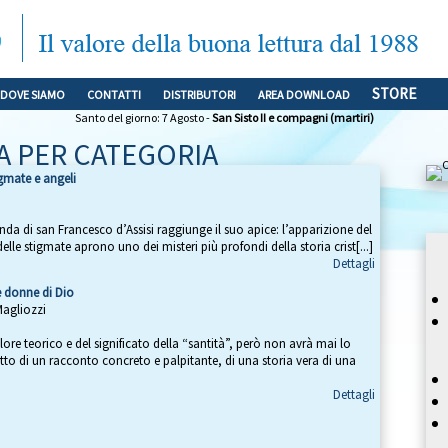
STORE
DOVE SIAMO
CONTATTI
DISTRIBUTORI
AREA DOWNLOAD
Santo del giorno: 7 Agosto -
San Sisto II e compagni (martiri)
A PER CATEGORIA
igmate e angeli
nda di san Francesco d’Assisi raggiunge il suo apice: l’apparizione del
delle stigmate aprono uno dei misteri più profondi della storia crist[...]
Dettagli
e donne di Dio
Magliozzi
lore teorico e del significato della “santità”, però non avrà mai lo
etto di un racconto concreto e palpitante, di una storia vera di una
Dettagli