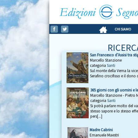
CHI SIAMO
RICERC
San Francesco d’Assisi tra st
Marcello Stanzione
categoria
Santi
Sul monte della Verna la vice
Serafino crocifisso e il dono 
365 giorni con gli uomini e l
Marcello Stanzione - Pietro 
categoria
Santi
Si potrà parlare molto del va
stesso sapore e lo stesso eff
pers[...]
Madre Cabrini
Emanuele Maestri