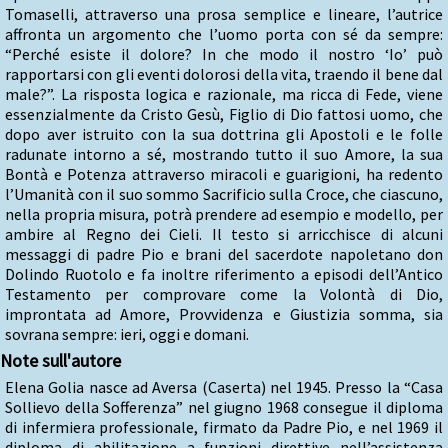
Tomaselli, attraverso una prosa semplice e lineare, l’autrice
affronta un argomento che l’uomo porta con sé da sempre:
“Perché esiste il dolore? In che modo il nostro ‘Io’ può
rapportarsi con gli eventi dolorosi della vita, traendo il bene dal
male?”. La risposta logica e razionale, ma ricca di Fede, viene
essenzialmente da Cristo Gesù, Figlio di Dio fattosi uomo, che
dopo aver istruito con la sua dottrina gli Apostoli e le folle
radunate intorno a sé, mostrando tutto il suo Amore, la sua
Bontà e Potenza attraverso miracoli e guarigioni, ha redento
l’Umanità con il suo sommo Sacrificio sulla Croce, che ciascuno,
nella propria misura, potrà prendere ad esempio e modello, per
ambire al Regno dei Cieli. Il testo si arricchisce di alcuni
messaggi di padre Pio e brani del sacerdote napoletano don
Dolindo Ruotolo e fa inoltre riferimento a episodi dell’Antico
Testamento per comprovare come la Volontà di Dio,
improntata ad Amore, Provvidenza e Giustizia somma, sia
sovrana sempre: ieri, oggi e domani.
Note sull'autore
Elena Golia nasce ad Aversa (Caserta) nel 1945. Presso la “Casa
Sollievo della Sofferenza” nel giugno 1968 consegue il diploma
di infermiera professionale, firmato da Padre Pio, e nel 1969 il
diploma di abilitazione a funzioni direttive nell’assistenza