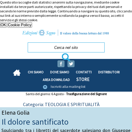
Questo sito raccoglie dati statistici anonimi sulla navigazione, mediante cookie
installati da terze parti autorizzate, rispettando la privacy dei tuoi dati personali e
secondo le norme previste dalla legge. Continuando a navigare su questo sito, cliccando
sui link al suo interno o semplicemente scrollando la pagina verso il basso, accetti il
servizio e gli stessi cookie.
CHI SIAMO
DOVE SIAMO
CONTATTI
DISTRIBUTORI
STORE
AREA DOWNLOAD
Iscriviti alla mailing list
Santo del giorno: 6 Agosto -
Trasfigurazione del Signore
Categoria: TEOLOGIA E SPIRITUALITÀ
Elena Golia
Il dolore santificato
Spulciando tra i libretti del sacerdote salesiano don Giuseppe