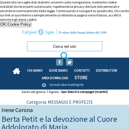
Questo sito raccoglie dati statistici anonimi sulla navigazione, mediante cookie
installati da terze parti autorizzate, rispettando la privacy dei tuoi dati personali e
secondo le norme previste dalla legge. Continuando a navigare su questo sito, cliccando
sui link al suo interno o semplicemente scrollando la pagina verso il basso, accetti il
servizio e gli stessi cookie.
CHI SIAMO
DOVE SIAMO
CONTATTI
DISTRIBUTORI
STORE
AREA DOWNLOAD
Iscriviti alla mailing list
Santo del giorno: 7 Agosto -
San Sisto II e compagni (martiri)
Categoria: MESSAGGI E PROFEZIE
Irene Corona
Berta Petit e la devozione al Cuore
Addolorato di Maria