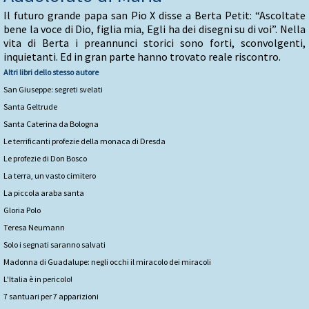
Il futuro grande papa san Pio X disse a Berta Petit: “Ascoltate
bene la voce di Dio, figlia mia, Egli ha dei disegni su di voi”. Nella
vita di Berta i preannunci storici sono forti, sconvolgenti,
inquietanti. Ed in gran parte hanno trovato reale riscontro.
Altri libri dello stesso autore
San Giuseppe: segreti svelati
Santa Geltrude
Santa Caterina da Bologna
Le terrificanti profezie della monaca di Dresda
Le profezie di Don Bosco
La terra, un vasto cimitero
La piccola araba santa
Gloria Polo
Teresa Neumann
Solo i segnati saranno salvati
Madonna di Guadalupe: negli occhi il miracolo dei miracoli
L'Italia è in pericolo!
7 santuari per 7 apparizioni