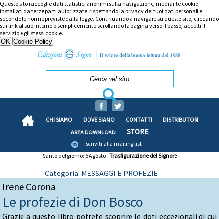
Questo sito raccoglie dati statistici anonimi sulla navigazione, mediante cookie
installati da terze parti autorizzate, rispettando la privacy dei tuoi dati personali e
secondo le norme previste dalla legge. Continuando a navigare su questo sito, cliccando
sui link al suo interno o semplicemente scrollando la pagina verso il basso, accetti il
servizio e gli stessi cookie.
CHI SIAMO
DOVE SIAMO
CONTATTI
DISTRIBUTORI
STORE
AREA DOWNLOAD
Iscriviti alla mailing list
Santo del giorno: 6 Agosto -
Trasfigurazione del Signore
Categoria: MESSAGGI E PROFEZIE
Irene Corona
Le profezie di Don Bosco
Grazie a questo libro potrete scoprire le doti eccezionali di cui