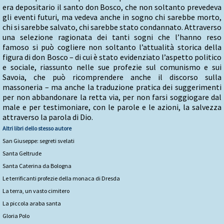
era depositario il santo don Bosco, che non soltanto prevedeva
gli eventi futuri, ma vedeva anche in sogno chi sarebbe morto,
chi si sarebbe salvato, chi sarebbe stato condannato. Attraverso
una selezione ragionata dei tanti sogni che l’hanno reso
famoso si può cogliere non soltanto l’attualità storica della
figura di don Bosco – di cui è stato evidenziato l’aspetto politico
e sociale, riassunto nelle sue profezie sul comunismo e sui
Savoia, che può ricomprendere anche il discorso sulla
massoneria – ma anche la traduzione pratica dei suggerimenti
per non abbandonare la retta via, per non farsi soggiogare dal
male e per testimoniare, con le parole e le azioni, la salvezza
attraverso la parola di Dio.
Altri libri dello stesso autore
San Giuseppe: segreti svelati
Santa Geltrude
Santa Caterina da Bologna
Le terrificanti profezie della monaca di Dresda
La terra, un vasto cimitero
La piccola araba santa
Gloria Polo