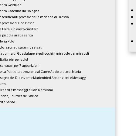
anta Geltrude
anta Caterina da Bologna
e terrificanti profezie della monaca di Dresda
e profezie di Don Bosco
a terra, un vasto cimitero
a piccola araba santa
loria Polo
olo i segnati saranno salvati
adonna di Guadalupe: negli occhi il miracolo dei miracoli
'Italia è in pericolo!
 santuari per 7 apparizioni
erta Petit e la devozione al Cuore Addolorato di Maria
l segno del Dio vivente Marienfried Apparizioni e Messaggi
kita
iracoli e messaggi a San Damiano
ibeho, Lourdes dell’Africa
olto Santo