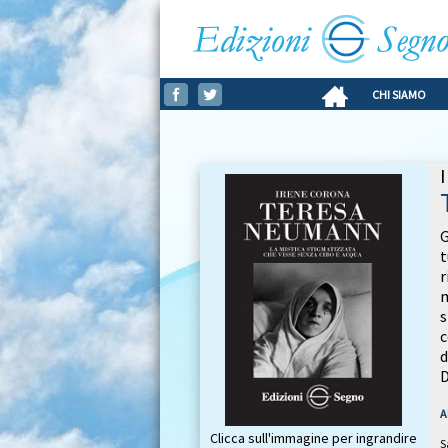
CHI SIAMO
G
t
r
m
s
c
d
D
A
Clicca sull'immagine per ingrandire
S