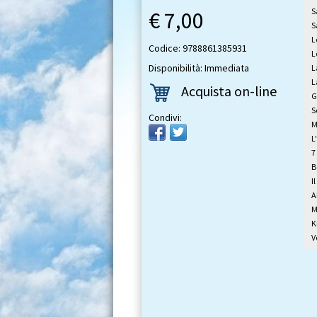
S
€ 7,00
S
L
Codice: 9788861385931
L
Disponibilità: Immediata
L
L
Acquista on-line
G
S
Condivi:
M
L
7
B
I
A
M
K
V