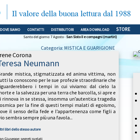
STORE
DOVE SIAMO
CONTATTI
DISTRIBUTORI
AREA DOWNLOAD
Santo del giorno: 7 Agosto -
San Sisto II e compagni (martiri)
Categoria: MISTICA E GUARIGIONE
Irene Corona
Teresa Neumann
rande mistica, stigmatizzata ed anima vittima, non
utti la conoscono per le sue profezie straordinarie che
iguarderebbero i tempi in cui viviamo: dal cielo la
orte e la salvezza per una terra che barcolla, si apre e
i rinnova in se stessa, insomma un’autentica tragedia
osmica per la fine di questi tempi malati di egoismo,
ove il senso della fede e l’appartenenza come figli a
io sembra sempre più una favola...
ltri libri dello stesso autore
an Giuseppe: segreti svelati