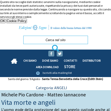
Questo sito raccoglie dati statistici anonimi sulla navigazione, mediante cookie
installati da terze parti autorizzate, rispettando la privacy dei tuoi dati personali e
secondo le norme previste dalla legge. Continuando a navigare su questo sito, cliccando
sui link al suo interno o semplicemente scrollando la pagina verso il basso, accetti il
servizio e gli stessi cookie.
CHI SIAMO
DOVE SIAMO
CONTATTI
DISTRIBUTORI
STORE
AREA DOWNLOAD
Iscriviti alla mailing list
Santo del giorno: 9 Agosto -
Santa Teresa Benedetta della Croce (Edith Stein)
Categoria: ANGELI
Michele Pio Cardone - Matteo Iannacone
Vita morte e angeli
L’uomo gode della protezione del suo angelo custode anche al