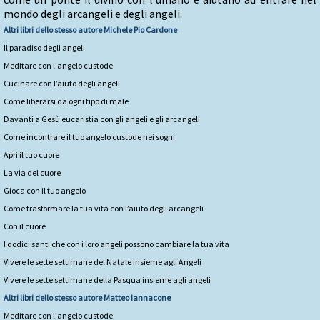
mondo degli arcangeli e degli angeli.
Altri libri dello stesso autore
Michele Pio Cardone
Il paradiso degli angeli
Meditare con l'angelo custode
Cucinare con l’aiuto degli angeli
Come liberarsi da ogni tipo di male
Davanti a Gesù eucaristia con gli angeli e gli arcangeli
Come incontrare il tuo angelo custode nei sogni
Apri il tuo cuore
La via del cuore
Gioca con il tuo angelo
Come trasformare la tua vita con l’aiuto degli arcangeli
Con il cuore
I dodici santi che con i loro angeli possono cambiare la tua vita
Vivere le sette settimane del Natale insieme agli Angeli
Vivere le sette settimane della Pasqua insieme agli angeli
Altri libri dello stesso autore
Matteo Iannacone
Meditare con l'angelo custode