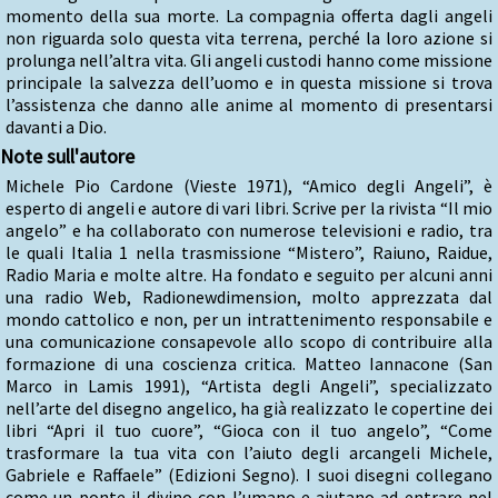
momento della sua morte. La compagnia offerta dagli angeli
non riguarda solo questa vita terrena, perché la loro azione si
prolunga nell’altra vita. Gli angeli custodi hanno come missione
principale la salvezza dell’uomo e in questa missione si trova
l’assistenza che danno alle anime al momento di presentarsi
davanti a Dio.
Note sull'autore
Michele Pio Cardone (Vieste 1971), “Amico degli Angeli”, è
esperto di angeli e autore di vari libri. Scrive per la rivista “Il mio
angelo” e ha collaborato con numerose televisioni e radio, tra
le quali Italia 1 nella trasmissione “Mistero”, Raiuno, Raidue,
Radio Maria e molte altre. Ha fondato e seguito per alcuni anni
una radio Web, Radionewdimension, molto apprezzata dal
mondo cattolico e non, per un intrattenimento responsabile e
una comunicazione consapevole allo scopo di contribuire alla
formazione di una coscienza critica. Matteo Iannacone (San
Marco in Lamis 1991), “Artista degli Angeli”, specializzato
nell’arte del disegno angelico, ha già realizzato le copertine dei
libri “Apri il tuo cuore”, “Gioca con il tuo angelo”, “Come
trasformare la tua vita con l’aiuto degli arcangeli Michele,
Gabriele e Raffaele” (Edizioni Segno). I suoi disegni collegano
come un ponte il divino con l’umano e aiutano ad entrare nel