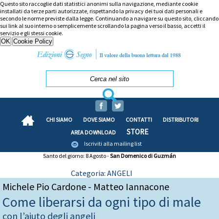
Questo sito raccoglie dati statistici anonimi sulla navigazione, mediante cookie
installati da terze parti autorizzate, rispettando la privacy dei tuoi dati personali e
secondo le norme previste dalla legge. Continuando a navigare su questo sito, cliccando
sui link al suo interno o semplicemente scrollando la pagina verso il basso, accetti il
servizio e gli stessi cookie.
CHI SIAMO
DOVE SIAMO
CONTATTI
DISTRIBUTORI
STORE
AREA DOWNLOAD
Iscriviti alla mailing list
Santo del giorno: 8 Agosto -
San Domenico di Guzmán
Categoria: ANGELI
Michele Pio Cardone - Matteo Iannacone
Come liberarsi da ogni tipo di male
con l’aiuto degli angeli