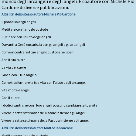
mondo degli arcangeli e degli angeli. È coautore con Michele Pio
Cardone di diverse pubblicazioni.
Altri libri dello stesso autore
Michele Pio Cardone
Il paradiso degli angeli
Meditare con l'angelo custode
Cucinare con l’aiuto degli angeli
Davanti a Gesù eucaristia con gli angeli e gli arcangeli
Come incontrare il tuo angelo custode nei sogni
Apri il tuo cuore
La via del cuore
Gioca con il tuo angelo
Come trasformare la tua vita con l’aiuto degli arcangeli
Vita morte e angeli
Con il cuore
I dodici santi che con i loro angeli possono cambiare la tua vita
Vivere le sette settimane del Natale insieme agli Angeli
Vivere le sette settimane della Pasqua insieme agli angeli
Altri libri dello stesso autore
Matteo Iannacone
Meditare con l'angelo custode