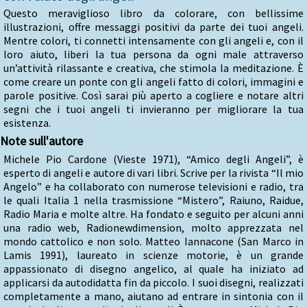
Questo meraviglioso libro da colorare, con bellissime
illustrazioni, offre messaggi positivi da parte dei tuoi angeli.
Mentre colori, ti connetti intensamente con gli angeli e, con il
loro aiuto, liberi la tua persona da ogni male attraverso
un’attività rilassante e creativa, che stimola la meditazione. È
come creare un ponte con gli angeli fatto di colori, immagini e
parole positive. Così sarai più aperto a cogliere e notare altri
segni che i tuoi angeli ti invieranno per migliorare la tua
esistenza.
Note sull'autore
Michele Pio Cardone (Vieste 1971), “Amico degli Angeli”, è
esperto di angeli e autore di vari libri. Scrive per la rivista “Il mio
Angelo” e ha collaborato con numerose televisioni e radio, tra
le quali Italia 1 nella trasmissione “Mistero”, Raiuno, Raidue,
Radio Maria e molte altre. Ha fondato e seguito per alcuni anni
una radio web, Radionewdimension, molto apprezzata nel
mondo cattolico e non solo. Matteo Iannacone (San Marco in
Lamis 1991), laureato in scienze motorie, è un grande
appassionato di disegno angelico, al quale ha iniziato ad
applicarsi da autodidatta fin da piccolo. I suoi disegni, realizzati
completamente a mano, aiutano ad entrare in sintonia con il