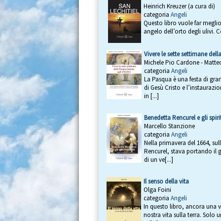
Heinrich Kreuzer (a cura di)
categoria
Angeli
Questo libro vuole far meglio 
angelo dell’orto degli ulivi. 
Vivere le sette settimane del
Michele Pio Cardone - Matt
categoria
Angeli
La Pasqua è una festa di gran
di Gesù Cristo e l’instaura
in [...]
Benedetta Rencurel e gli spirit
Marcello Stanzione
categoria
Angeli
Nella primavera del 1664, sul
Rencurel, stava portando il
di un ve[...]
Il senso della vita
Olga Foini
categoria
Angeli
In questo libro, ancora una v
nostra vita sulla terra. Solo