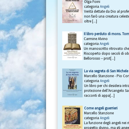
Olga Foini
categoria
Angeli
Verità dettate da Dio al prof
non farò una creatura celest
oltre [...]
Il libro perduto di mons. T
Carmine Alvino
categoria
Angeli
Un manoscritto ritrovato che 
Riscoperto dopo secoli di o
Bellorosso – prot[...]
La via segreta di San Michele
Marcello Stanzione - Pio Co
categoria
Angeli
Un libro per chi desidera int
protezione dell’Arcangelo San 
racconti di appa[...]
Come angeli guerrieri
Marcello Stanzione
categoria
Angeli
La funzione degli angeli nei r
progetto divino, ma gli ange