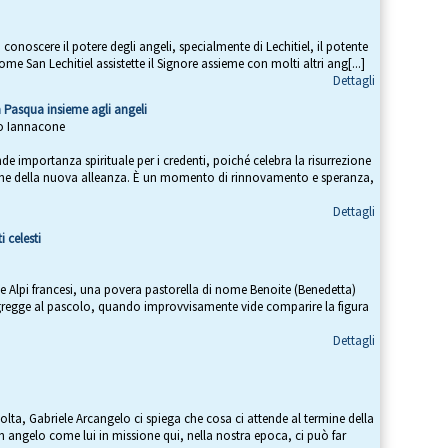
conoscere il potere degli angeli, specialmente di Lechitiel, il potente
Come San Lechitiel assistette il Signore assieme con molti altri ang[...]
Dettagli
la Pasqua insieme agli angeli
eo Iannacone
de importanza spirituale per i credenti, poiché celebra la risurrezione
zione della nuova alleanza. È un momento di rinnovamento e speranza,
Dettagli
i celesti
le Alpi francesi, una povera pastorella di nome Benoite (Benedetta)
 gregge al pascolo, quando improvvisamente vide comparire la figura
Dettagli
olta, Gabriele Arcangelo ci spiega che cosa ci attende al termine della
 un angelo come lui in missione qui, nella nostra epoca, ci può far