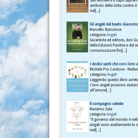
San Michele è il capo supremo
simbolo della lotta contro il
nel[...]
Gli angeli del beato Giacomo
Marcello Stanzione
categoria
Angeli
Sacerdote ed editore, don Gia
delle Edizioni Paoline e del 
comunicazione fos[...]
I dodici santi che con i loro
Michele Pio Cardone - Matt
categoria
Angeli
Leggendo questo libro avrete 
i loro angeli possono aiutarc
all’amore[...]
Il compagno celeste
Massimo Sala
categoria
Angeli
“Il governo del mondo è nelle 
angeli sono esattamente lo st
ved[...]