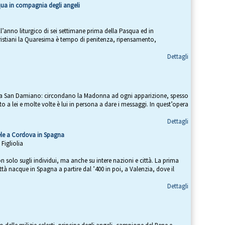
qua in compagnia degli angeli
l’anno liturgico di sei settimane prima della Pasqua ed in
cristiani la Quaresima è tempo di penitenza, ripensamento,
Dettagli
i a San Damiano: circondano la Madonna ad ogni apparizione, spesso
o a lei e molte volte è lui in persona a dare i messaggi. In quest’opera
Dettagli
aele a Cordova in Spagna
Figliolia
on solo sugli individui, ma anche su intere nazioni e città. La prima
tà nacque in Spagna a partire dal ’400 in poi, a Valenzia, dove il
Dettagli