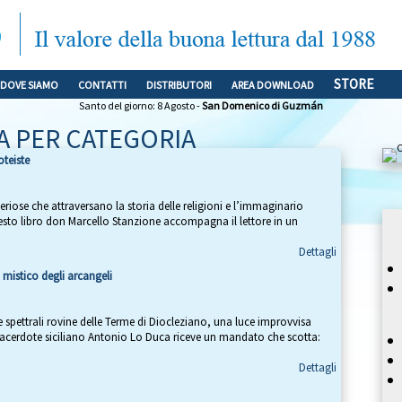
STORE
DOVE SIAMO
CONTATTI
DISTRIBUTORI
AREA DOWNLOAD
Santo del giorno: 8 Agosto -
San Domenico di Guzmán
A PER CATEGORIA
oteiste
eriose che attraversano la storia delle religioni e l’immaginario
uesto libro don Marcello Stanzione accompagna il lettore in un
Dettagli
 mistico degli arcangeli
e spettrali rovine delle Terme di Diocleziano, una luce improvvisa
Il sacerdote siciliano Antonio Lo Duca riceve un mandato che scotta:
Dettagli