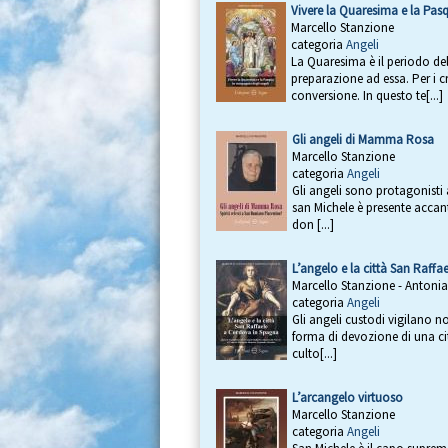
Vivere la Quaresima e la Pas
Marcello Stanzione
categoria
Angeli
La Quaresima è il periodo del
preparazione ad essa. Per i 
conversione. In questo te[...]
Gli angeli di Mamma Rosa
Marcello Stanzione
categoria
Angeli
Gli angeli sono protagonist
san Michele è presente accant
don [...]
L’angelo e la città San Raff
Marcello Stanzione - Antonia 
categoria
Angeli
Gli angeli custodi vigilano n
forma di devozione di una cit
culto[...]
L’arcangelo virtuoso
Marcello Stanzione
categoria
Angeli