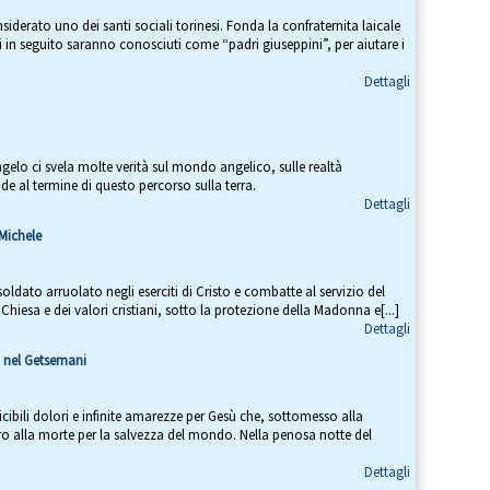
derato uno dei santi sociali torinesi. Fonda la confraternita laicale
 in seguito saranno conosciuti come “padri giuseppini”, per aiutare i
Dettagli
ngelo ci svela molte verità sul mondo angelico, sulle realtà
nde al termine di questo percorso sulla terra.
Dettagli
 Michele
 soldato arruolato negli eserciti di Cristo e combatte al servizio del
a Chiesa e dei valori cristiani, sotto la protezione della Madonna e[...]
Dettagli
ù nel Getsemani
icibili dolori e infinite amarezze per Gesù che, sottomesso alla
ro alla morte per la salvezza del mondo. Nella penosa notte del
Dettagli