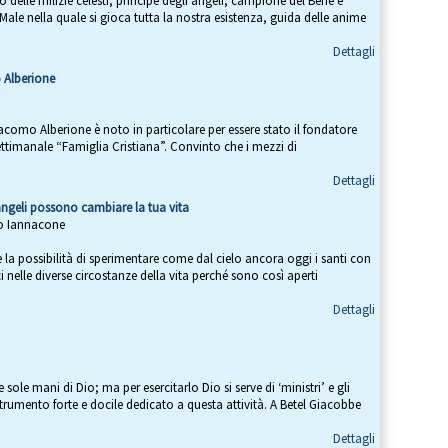
 delle milizie celesti, principe degli angeli, campione del Bene e
 Male nella quale si gioca tutta la nostra esistenza, guida delle anime
Dettagli
 Alberione
como Alberione è noto in particolare per essere stato il fondatore
settimanale “Famiglia Cristiana”. Convinto che i mezzi di
Dettagli
 angeli possono cambiare la tua vita
eo Iannacone
la possibilità di sperimentare come dal cielo ancora oggi i santi con
i nelle diverse circostanze della vita perché sono così aperti
Dettagli
sole mani di Dio; ma per esercitarlo Dio si serve di ‘ministri’ e gli
rumento forte e docile dedicato a questa attività. A Betel Giacobbe
Dettagli