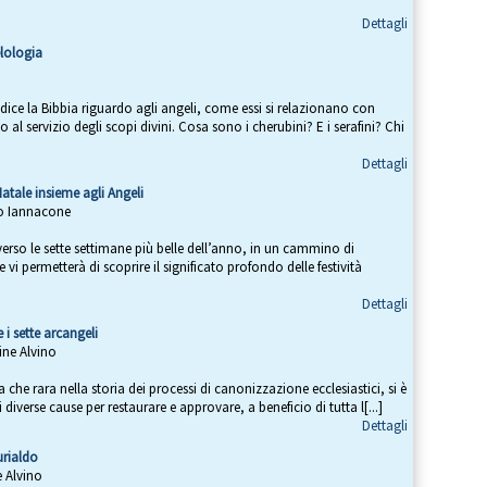
Dettagli
elologia
 dice la Bibbia riguardo agli angeli, come essi si relazionano con
al servizio degli scopi divini. Cosa sono i cherubini? E i serafini? Chi
Dettagli
Natale insieme agli Angeli
eo Iannacone
verso le sette settimane più belle dell’anno, in un cammino di
e vi permetterà di scoprire il significato profondo delle festività
Dettagli
 i sette arcangeli
ine Alvino
 che rara nella storia dei processi di canonizzazione ecclesiastici, si è
 diverse cause per restaurare e approvare, a beneficio di tutta l[...]
Dettagli
urialdo
 Alvino