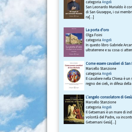
categoria
Angeli
San Leonardo Murialdo è consi
di San Giuseppe, i cui membri
ra[...]
La porta d'oro
Olga Foini
categoria
Angeli
In questo libro Gabriele Arca
ultraterrene e su cosa ci atte
Come essere cavalieri di San
Marcello Stanzione
categoria
Angeli
Il cavaliere nella Chiesa è un
regno dei cieli, in difesa dell
L’angelo consolatore di Ges
Marcello Stanzione
categoria
Angeli
Il Getsemani è un mare di ind
volontà del Padre, va incont
Getsemani Gesù[...]