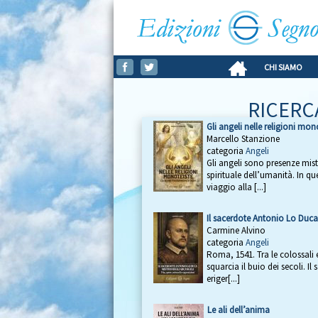
CHI SIAMO
RICERC
Gli angeli nelle religioni mon
Marcello Stanzione
categoria
Angeli
Gli angeli sono presenze mist
spirituale dell’umanità. In q
viaggio alla [...]
Il sacerdote Antonio Lo Duca
Carmine Alvino
categoria
Angeli
Roma, 1541. Tra le colossali 
squarcia il buio dei secoli. 
eriger[...]
Le ali dell’anima