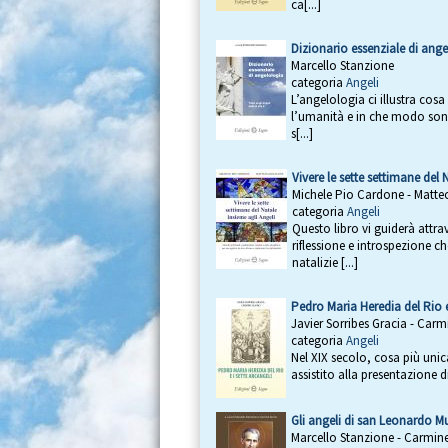
ca[...]
Dizionario essenziale di ang
Marcello Stanzione
categoria
Angeli
L’angelologia ci illustra cosa
l’umanità e in che modo sono 
s[...]
Vivere le sette settimane del 
Michele Pio Cardone - Matt
categoria
Angeli
Questo libro vi guiderà attra
riflessione e introspezione ch
natalizie [...]
Pedro Maria Heredia del Rio e
Javier Sorribes Gracia - Carm
categoria
Angeli
Nel XIX secolo, cosa più unica
assistito alla presentazione di
Gli angeli di san Leonardo M
Marcello Stanzione - Carmine