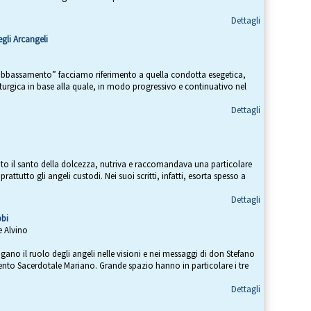
Dettagli
gli Arcangeli
 abbassamento” facciamo riferimento a quella condotta esegetica,
 liturgica in base alla quale, in modo progressivo e continuativo nel
Dettagli
ato il santo della dolcezza, nutriva e raccomandava una particolare
rattutto gli angeli custodi. Nei suoi scritti, infatti, esorta spesso a
Dettagli
bbi
e Alvino
agano il ruolo degli angeli nelle visioni e nei messaggi di don Stefano
nto Sacerdotale Mariano. Grande spazio hanno in particolare i tre
Dettagli