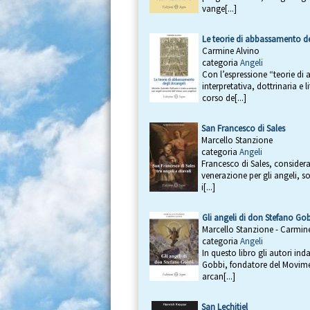
vange[...]
Le teorie di abbassamento de
Carmine Alvino
categoria
Angeli
Con l’espressione “teorie di
interpretativa, dottrinaria e
corso de[...]
San Francesco di Sales
Marcello Stanzione
categoria
Angeli
Francesco di Sales, consider
venerazione per gli angeli, sop
i[...]
Gli angeli di don Stefano Go
Marcello Stanzione - Carmin
categoria
Angeli
In questo libro gli autori ind
Gobbi, fondatore del Movime
arcan[...]
San Lechitiel