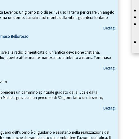
eta Levehor. Un giorno Dio disse: “Se uso la terra per creare un angelo
e ma un uomo. Lui salirà sul monte della vita e guarderà lontano
Dettagli
ommaso Bellorosso
svela le radici dimenticate di un’antica devozione cristiana.
blio, questo affascinante manoscritto attribuito a mons. Tommaso
Dettagli
rvino
raprendere un cammino spirituale guidato dalla luce e dalla
Michele grazie ad un percorso di 30 giorni fatto di riflessioni,
Dettagli
iguardi dell’uomo è di guidarlo e assisterlo nella realizzazione del
li sono anche di grande aiuto per combattere l’azione diabolica. Il