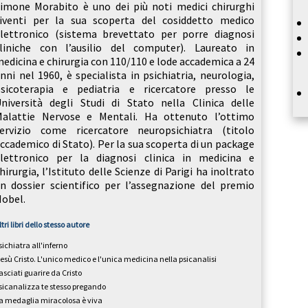
imone Morabito è uno dei più noti medici chirurghi
iventi per la sua scoperta del cosiddetto medico
lettronico (sistema brevettato per porre diagnosi
liniche con l’ausilio del computer). Laureato in
edicina e chirurgia con 110/110 e lode accademica a 24
nni nel 1960, è specialista in psichiatria, neurologia,
sicoterapia e pediatria e ricercatore presso le
niversità degli Studi di Stato nella Clinica delle
alattie Nervose e Mentali. Ha ottenuto l’ottimo
ervizio come ricercatore neuropsichiatra (titolo
ccademico di Stato). Per la sua scoperta di un package
lettronico per la diagnosi clinica in medicina e
hirurgia, l’Istituto delle Scienze di Parigi ha inoltrato
n dossier scientifico per l’assegnazione del premio
obel.
ltri libri dello stesso autore
sichiatra all'inferno
esù Cristo. L'unico medico e l'unica medicina nella psicanalisi
asciati guarire da Cristo
sicanalizza te stesso pregando
a medaglia miracolosa è viva