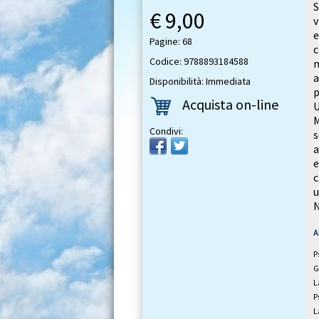
S
€ 9,00
v
e
Pagine: 68
c
Codice: 9788893184588
m
a
Disponibilità: Immediata
p
Acquista on-line
U
M
Condivi:
s
a
e
c
u
N
A
P
G
L
P
L