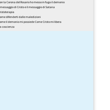
on la Corona del Rosario ho messo in fuga il demonio
l messaggio di Cristo e il messaggio di Satana
ristoterapia
ome difenderti dalle maledizioni
ome il demonio mi possiede Come Cristo mi libera
a coscienza