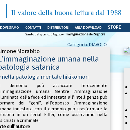
STORE
DOVE SIAMO
CONTATTI
DISTRIBUTORI
AREA DOWNLOAD
Santo del giorno: 6 Agosto -
Trasfigurazione del Signore
Categoria: DIAVOLO
Simone Morabito
L’immaginazione umana nella
patologia satanica
e nella patologia mentale hikikomori
Il demonio può attaccare ferocemente
l’immaginazione umana. Mentre l’immaginazione
lluminata dalla fede ed innestata all’intelligenza può
formare dei “geni”, all’opposto l’immaginazione
mana innestata con il demonio può trasformare la
ersona in un serial killer, come osserviamo nella
sichiatria criminale.
te sull'autore