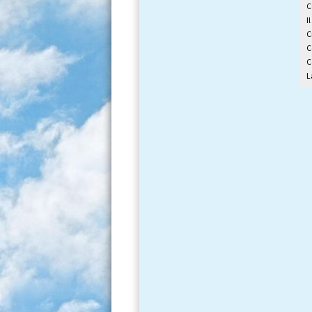
C
I
C
C
C
L