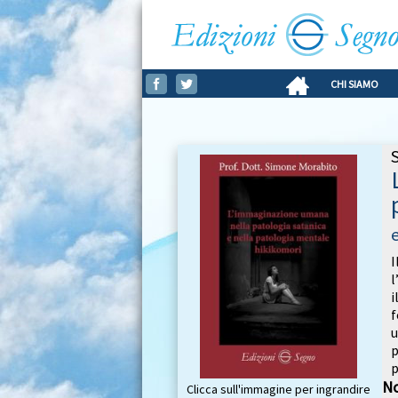
CHI SIAMO
i
u
p
p
No
Clicca sull'immagine per ingrandire