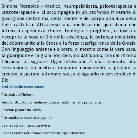
Simone Morabito – medico, neuropsichiatra, psicoterapeuta e
cristoterapeuta – ci accompagna in un profondo itinerario di
guarigione dell’anima, della mente e del corpo alla luce della
fede cattolica. Attraverso una meditazione quotidiana che
intreccia esperienza clinica, teologia e preghiera, ci invita a
riscoprire la voce di Dio nella coscienza, la potenza redentrice
del dolore unito alla Croce e la forza trasfigurante della Grazia.
Con linguaggio ardente e sincero, ci mostra come la vera pace,
la guarigione e la gioia non derivino dall’uomo, ma dal ritorno
fiducioso al Signore. Ogni riflessione è una chiamata alla
conversione, un invito a imparare nuovamente a pregare, a
credere, a sperare, ad amare sotto lo sguardo misericordioso di
Dio.
Altri libri dello stesso autore
Psichiatra all'inferno
Gesù Cristo. L'unico medico e l'unica medicina nella psicanalisi
Lasciati guarire da Cristo
Psicanalizza te stesso pregando
La medaglia miracolosa è viva
Con la Corona del Rosario ho messo in fuga il demonio