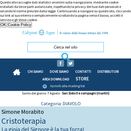
Questo sito raccoglie dati statistici anonimi sulla navigazione, mediante cookie
installati da terze parti autorizzate, rispettando la privacy dei tuoi dati personali e
secondo le norme previste dalla legge. Continuando a navigare su questo sito, cliccando
sui link al suo interno o semplicemente scrollando la pagina verso il basso, accetti il
servizio e gli stessi cookie.
CHI SIAMO
DOVE SIAMO
CONTATTI
DISTRIBUTORI
STORE
AREA DOWNLOAD
Iscriviti alla mailing list
Santo del giorno: 7 Agosto -
San Sisto II e compagni (martiri)
Categoria: DIAVOLO
Simone Morabito
Cristoterapia
La gioia del Signore è la tua forza!