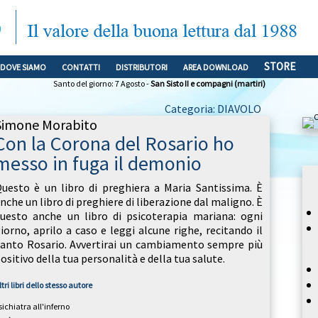
STORE
DOVE SIAMO
CONTATTI
DISTRIBUTORI
AREA DOWNLOAD
Santo del giorno: 7 Agosto -
San Sisto II e compagni (martiri)
Categoria: DIAVOLO
Simone Morabito
Con la Corona del Rosario ho
messo in fuga il demonio
uesto è un libro di preghiera a Maria Santissima. È
nche un libro di preghiere di liberazione dal maligno. È
uesto anche un libro di psicoterapia mariana: ogni
iorno, aprilo a caso e leggi alcune righe, recitando il
anto Rosario. Avvertirai un cambiamento sempre più
ositivo della tua personalità e della tua salute.
ltri libri dello stesso autore
sichiatra all'inferno