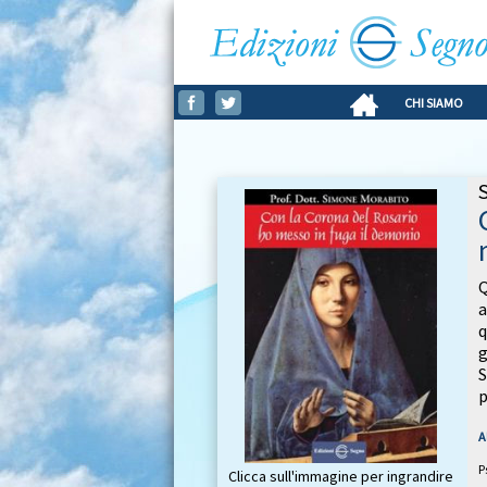
CHI SIAMO
Q
a
q
g
S
p
A
P
Clicca sull'immagine per ingrandire