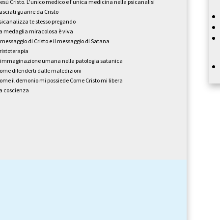
esù Cristo. L'unico medico e l'unica medicina nella psicanalisi
asciati guarire da Cristo
sicanalizza te stesso pregando
a medaglia miracolosa è viva
l messaggio di Cristo e il messaggio di Satana
ristoterapia
’immaginazione umana nella patologia satanica
ome difenderti dalle maledizioni
ome il demonio mi possiede Come Cristo mi libera
a coscienza