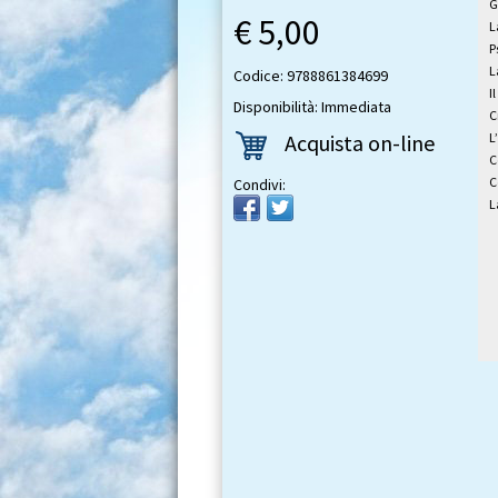
G
€ 5,00
L
P
L
Codice: 9788861384699
I
Disponibilità: Immediata
C
Acquista on-line
L
C
C
Condivi:
L