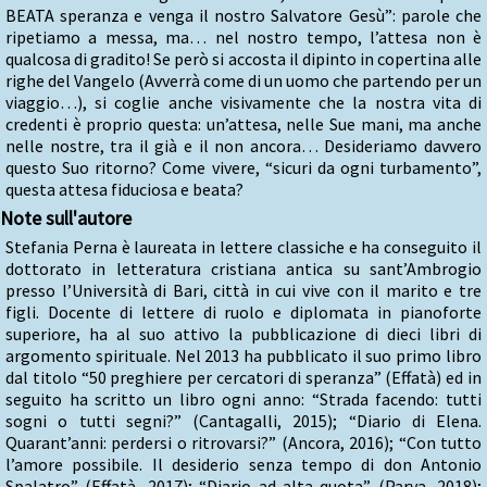
BEATA speranza e venga il nostro Salvatore Gesù”: parole che
ripetiamo a messa, ma… nel nostro tempo, l’attesa non è
qualcosa di gradito! Se però si accosta il dipinto in copertina alle
righe del Vangelo (Avverrà come di un uomo che partendo per un
viaggio…), si coglie anche visivamente che la nostra vita di
credenti è proprio questa: un’attesa, nelle Sue mani, ma anche
nelle nostre, tra il già e il non ancora… Desideriamo davvero
questo Suo ritorno? Come vivere, “sicuri da ogni turbamento”,
questa attesa fiduciosa e beata?
Note sull'autore
Stefania Perna è laureata in lettere classiche e ha conseguito il
dottorato in letteratura cristiana antica su sant’Ambrogio
presso l’Università di Bari, città in cui vive con il marito e tre
figli. Docente di lettere di ruolo e diplomata in pianoforte
superiore, ha al suo attivo la pubblicazione di dieci libri di
argomento spirituale. Nel 2013 ha pubblicato il suo primo libro
dal titolo “50 preghiere per cercatori di speranza” (Effatà) ed in
seguito ha scritto un libro ogni anno: “Strada facendo: tutti
sogni o tutti segni?” (Cantagalli, 2015); “Diario di Elena.
Quarant’anni: perdersi o ritrovarsi?” (Ancora, 2016); “Con tutto
l’amore possibile. Il desiderio senza tempo di don Antonio
Spalatro” (Effatà, 2017); “Diario ad alta quota” (Parva, 2018);