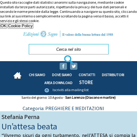
Questo sito raccoglie dati statistici anonimi sulla navigazione, mediante cookie
installati da terze parti autorizzate, rispettando la privacy dei tuoi dati personali e
secondo le norme previste dalla legge. Continuando a navigare su questo sito, cliccando
sui link al suo interno o semplicemente scrollando la pagina verso il basso, accetti il
servizio e gli stessi cookie.
CHI SIAMO
DOVE SIAMO
CONTATTI
DISTRIBUTORI
STORE
AREA DOWNLOAD
Iscriviti alla mailing list
Santo del giorno: 10 Agosto -
San Lorenzo (Diacono e martire)
Categoria: PREGHIERE E MEDITAZIONI
Stefania Perna
Un’attesa beata
“Vivremo sicuri da ogni turbamento, nell’ATTESA si compia la