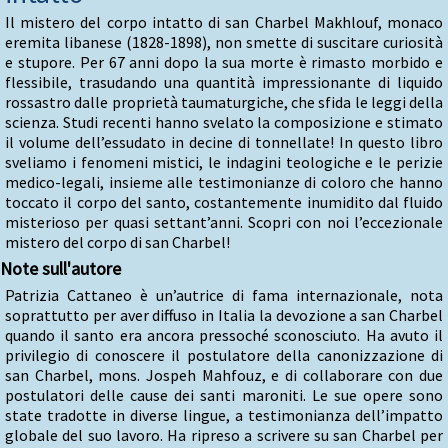
Il mistero del corpo intatto di san Charbel Makhlouf, monaco
eremita libanese (1828-1898), non smette di suscitare curiosità
e stupore. Per 67 anni dopo la sua morte è rimasto morbido e
flessibile, trasudando una quantità impressionante di liquido
rossastro dalle proprietà taumaturgiche, che sfida le leggi della
scienza. Studi recenti hanno svelato la composizione e stimato
il volume dell’essudato in decine di tonnellate! In questo libro
sveliamo i fenomeni mistici, le indagini teologiche e le perizie
medico-legali, insieme alle testimonianze di coloro che hanno
toccato il corpo del santo, costantemente inumidito dal fluido
misterioso per quasi settant’anni. Scopri con noi l’eccezionale
mistero del corpo di san Charbel!
Note sull'autore
Patrizia Cattaneo è un’autrice di fama internazionale, nota
soprattutto per aver diffuso in Italia la devozione a san Charbel
quando il santo era ancora pressoché sconosciuto. Ha avuto il
privilegio di conoscere il postulatore della canonizzazione di
san Charbel, mons. Jospeh Mahfouz, e di collaborare con due
postulatori delle cause dei santi maroniti. Le sue opere sono
state tradotte in diverse lingue, a testimonianza dell’impatto
globale del suo lavoro. Ha ripreso a scrivere su san Charbel per