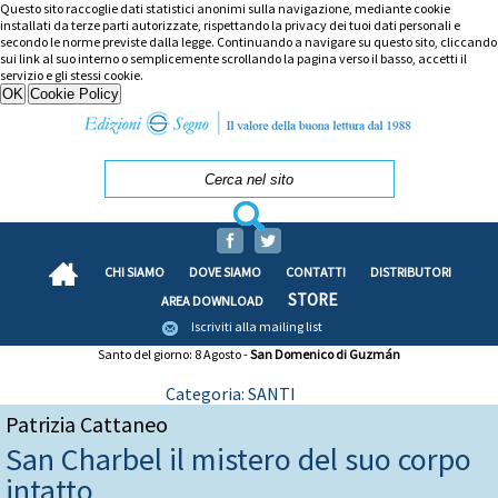
Questo sito raccoglie dati statistici anonimi sulla navigazione, mediante cookie
installati da terze parti autorizzate, rispettando la privacy dei tuoi dati personali e
secondo le norme previste dalla legge. Continuando a navigare su questo sito, cliccando
sui link al suo interno o semplicemente scrollando la pagina verso il basso, accetti il
servizio e gli stessi cookie.
CHI SIAMO
DOVE SIAMO
CONTATTI
DISTRIBUTORI
STORE
AREA DOWNLOAD
Iscriviti alla mailing list
Santo del giorno: 8 Agosto -
San Domenico di Guzmán
Categoria: SANTI
Patrizia Cattaneo
San Charbel il mistero del suo corpo
intatto