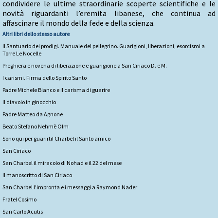
condividere le ultime straordinarie scoperte scientifiche e le
novità riguardanti l’eremita libanese, che continua ad
affascinare il mondo della fede e della scienza.
Altri libri dello stesso autore
Il Santuario dei prodigi. Manuale del pellegrino. Guarigioni, liberazioni, esorcismi a
Torre Le Nocelle
Preghiera e novena di liberazione e guarigione a San Ciriaco D. e M.
I carismi. Firma dello Spirito Santo
Padre Michele Bianco e il carisma di guarire
Il diavolo in ginocchio
Padre Matteo da Agnone
Beato Stefano Nehmè Olm
Sono qui per guarirti! Charbel il Santo amico
San Ciriaco
San Charbel il miracolo di Nohad e il 22 del mese
Il manoscritto di San Ciriaco
San Charbel l’impronta e i messaggi a Raymond Nader
Fratel Cosimo
San Carlo Acutis