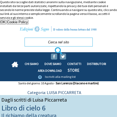
Questo sito raccoglie dati statistici anonimi sulla navigazione, mediante cookie
installati da terze parti autorizzate, rispettando la privacy dei tuoi dati personali e
secondo le norme previste dalla legge. Continuando a navigare su questo sito, cliccando
sui link al suo interno o semplicemente scrollando la pagina verso il basso, accetti il
servizio e gli stessi cookie.
CHI SIAMO
DOVE SIAMO
CONTATTI
DISTRIBUTORI
STORE
AREA DOWNLOAD
Iscriviti alla mailing list
Santo del giorno: 10 Agosto -
San Lorenzo (Diacono e martire)
Categoria: LUISA PICCARRETA
Dagli scritti di Luisa Piccarreta
Libro di cielo 6
Il richiamo della creatura