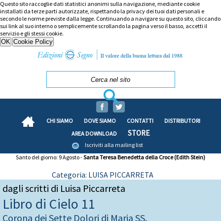
Questo sito raccoglie dati statistici anonimi sulla navigazione, mediante cookie
installati da terze parti autorizzate, rispettando la privacy dei tuoi dati personali e
secondo le norme previste dalla legge. Continuando a navigare su questo sito, cliccando
sui link al suo interno o semplicemente scrollando la pagina verso il basso, accetti il
servizio e gli stessi cookie.
CHI SIAMO
DOVE SIAMO
CONTATTI
DISTRIBUTORI
STORE
AREA DOWNLOAD
Iscriviti alla mailing list
Santo del giorno: 9 Agosto -
Santa Teresa Benedetta della Croce (Edith Stein)
Categoria: LUISA PICCARRETA
dagli scritti di Luisa Piccarreta
Libro di Cielo 11
Corona dei Sette Dolori di Maria SS.