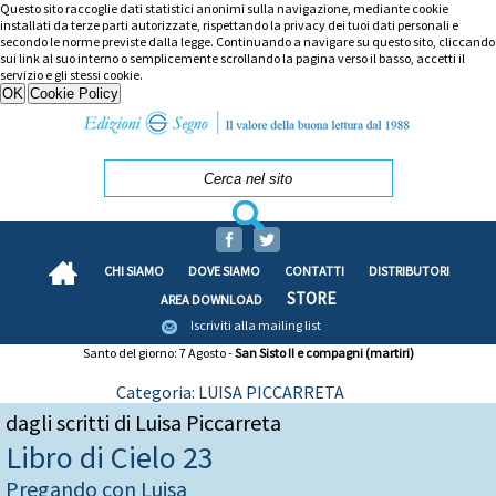
Questo sito raccoglie dati statistici anonimi sulla navigazione, mediante cookie
installati da terze parti autorizzate, rispettando la privacy dei tuoi dati personali e
secondo le norme previste dalla legge. Continuando a navigare su questo sito, cliccando
sui link al suo interno o semplicemente scrollando la pagina verso il basso, accetti il
servizio e gli stessi cookie.
CHI SIAMO
DOVE SIAMO
CONTATTI
DISTRIBUTORI
STORE
AREA DOWNLOAD
Iscriviti alla mailing list
Santo del giorno: 7 Agosto -
San Sisto II e compagni (martiri)
Categoria: LUISA PICCARRETA
dagli scritti di Luisa Piccarreta
Libro di Cielo 23
Pregando con Luisa