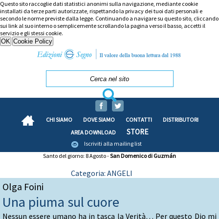
Questo sito raccoglie dati statistici anonimi sulla navigazione, mediante cookie
installati da terze parti autorizzate, rispettando la privacy dei tuoi dati personali e
secondo le norme previste dalla legge. Continuando a navigare su questo sito, cliccando
sui link al suo interno o semplicemente scrollando la pagina verso il basso, accetti il
servizio e gli stessi cookie.
CHI SIAMO
DOVE SIAMO
CONTATTI
DISTRIBUTORI
STORE
AREA DOWNLOAD
Iscriviti alla mailing list
Santo del giorno: 8 Agosto -
San Domenico di Guzmán
Categoria: ANGELI
Olga Foini
Una piuma sul cuore
Nessun essere umano ha in tasca la Verità… Per questo Dio mi