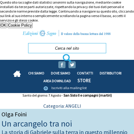
Questo sito raccoglie dati statistici anonimi sulla navigazione, mediante cookie
installati da terze parti autorizzate, rispettando la privacy dei tuoi dati personali e
secondo le norme previste dalla legge. Continuando a navigare su questo sito, cliccando
sui link al suo interno o semplicemente scrollando la pagina verso il basso, accetti il
servizio e gli stessi cookie.
CHI SIAMO
DOVE SIAMO
CONTATTI
DISTRIBUTORI
STORE
AREA DOWNLOAD
Iscriviti alla mailing list
Santo del giorno: 7 Agosto -
San Sisto II e compagni (martiri)
Categoria: ANGELI
Olga Foini
Un arcangelo tra noi
La storia di Gabriele sulla terra in questo millennio