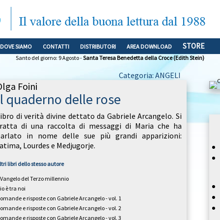
STORE
DOVE SIAMO
CONTATTI
DISTRIBUTORI
AREA DOWNLOAD
Santo del giorno: 9 Agosto -
Santa Teresa Benedetta della Croce (Edith Stein)
Categoria: ANGELI
Olga Foini
Il quaderno delle rose
ibro di verità divine dettato da Gabriele Arcangelo. Si
ratta di una raccolta di messaggi di Maria che ha
arlato in nome delle sue più grandi apparizioni:
atima, Lourdes e Medjugorje.
ltri libri dello stesso autore
l Vangelo del Terzo millennio
io è tra noi
omande e risposte con Gabriele Arcangelo - vol. 1
omande e risposte con Gabriele Arcangelo - vol. 2
omande e risposte con Gabriele Arcangelo - vol. 3