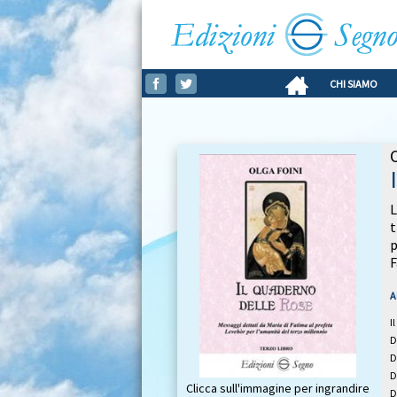
CHI SIAMO
L
t
p
F
A
I
D
D
D
Clicca sull'immagine per ingrandire
D