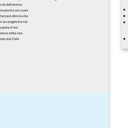
e ali dell’anima
na piuma sul cuore
itornare oltre la vita
n arcangelo tra noi
a porta d'oro
l senso della vita
osta dal Cielo