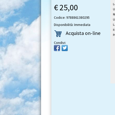
L
€ 25,00
U
R
Codice: 9788861380295
U
Disponibilità: Immediata
L
I
Acquista on-line
P
Condivi: