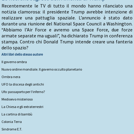
Recentemente le TV di tutto il mondo hanno rilanciato una
notizia clamorosa: il presidente Trump avrebbe intenzione di
realizzare una pattuglia spaziale. L’annuncio è stato dato
durante una riunione del National Space Council a Washington.
“Abbiamo l’Air Force e avremo una Space Force, due forze
armate separate ma uguali”, ha dichiarato Trump in conferenza
stampa. Contro chi Donald Trump intende creare una fanteria
dello spazio?
Altri libri dello stesso autore
Il governo ombra
Nuovo ordine mondiale. Il governo occulto planetario
Ombra nera
UFO la discesa degli antichi
Ufo: passaporto per l'inferno?
Medioevo misterioso
La Chiesa e gli extraterrestri
La cortina di bambù
Colonia Terra
Sindrome E.T.