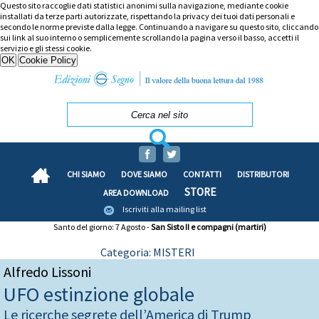
Questo sito raccoglie dati statistici anonimi sulla navigazione, mediante cookie
installati da terze parti autorizzate, rispettando la privacy dei tuoi dati personali e
secondo le norme previste dalla legge. Continuando a navigare su questo sito, cliccando
sui link al suo interno o semplicemente scrollando la pagina verso il basso, accetti il
servizio e gli stessi cookie.
CHI SIAMO
DOVE SIAMO
CONTATTI
DISTRIBUTORI
STORE
AREA DOWNLOAD
Iscriviti alla mailing list
Santo del giorno: 7 Agosto -
San Sisto II e compagni (martiri)
Categoria: MISTERI
Alfredo Lissoni
UFO estinzione globale
Le ricerche segrete dell’America di Trump